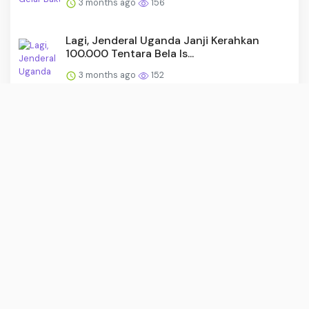
3 months ago
156
Lagi, Jenderal Uganda Janji Kerahkan
100.000 Tentara Bela Is...
3 months ago
152
30 Motor Roda Tiga Perkuat KDKMP
Rembang
3 months ago
149