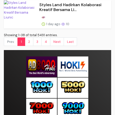
Styles Land Hadirkan Kolaborasi
Kreatif Bersama Li...
1 day ago
10
Showing 1-38 of total 5491 entries.
Prev.
1
2
3
4
Next
Last