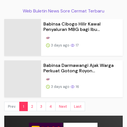
Web Buletin News Sore Cermat Terbaru
Babinsa Cibogo Hilir Kawal
Penyaluran MBG bagi Ibu...
3 days ago
17
Babinsa Darmawangi Ajak Warga
Perkuat Gotong Royon...
3 days ago
16
Prev.
1
2
3
4
Next
Last