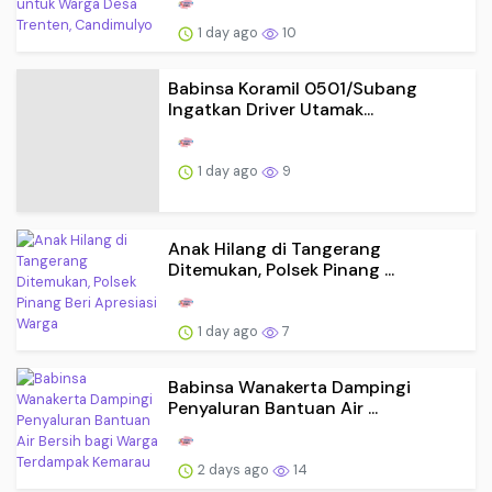
1 day ago
10
Babinsa Koramil 0501/Subang
Ingatkan Driver Utamak...
1 day ago
9
Anak Hilang di Tangerang
Ditemukan, Polsek Pinang ...
1 day ago
7
Babinsa Wanakerta Dampingi
Penyaluran Bantuan Air ...
2 days ago
14