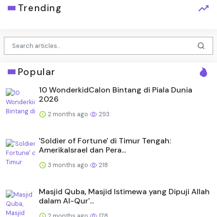
Trending
Popular
10 WonderkidCalon Bintang di Piala Dunia
2026
2 months ago
293
'Soldier of Fortune' di Timur Tengah:
AmerikaIsrael dan Pera...
3 months ago
218
Masjid Quba, Masjid Istimewa yang Dipuji Allah
dalam Al-Qur'...
2 months ago
178