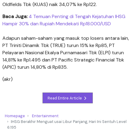
Oldfields Tbk (KUAS) naik 34,07% ke Rp122.
Baca Juga:
4 Temuan Penting di Tengah Kejatuhan IHSG
Hampir 30% dan Rupiah Mendekati Rp18.000/USD
Adapun saham-saham yang masuk top losers antara lain,
PT Triniti Dinamik Tbk (TRUE) turun 15% ke Rp85, PT
Pelayaran Nasional Ekalya Purnamasari Tbk (ELPI) turun
14,81% ke Rp1.495 dan PT Pacific Strategic Financial Tbk
(APIC) turun 14,80% di Rp835.
(akr)
Read Entire Article
Homepage
Entertainment
IHSG Berakhir Menguat usai Libur Panjang, Hari Ini Sentuh Level
6.195