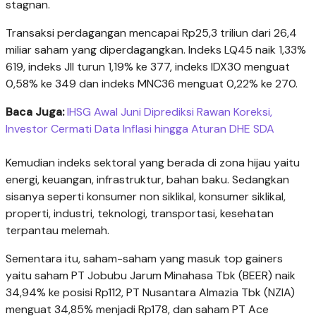
stagnan.
Transaksi perdagangan mencapai Rp25,3 triliun dari 26,4
miliar saham yang diperdagangkan. Indeks LQ45 naik 1,33%
619, indeks JII turun 1,19% ke 377, indeks IDX30 menguat
0,58% ke 349 dan indeks MNC36 menguat 0,22% ke 270.
Baca Juga:
IHSG Awal Juni Diprediksi Rawan Koreksi,
Investor Cermati Data Inflasi hingga Aturan DHE SDA
Kemudian indeks sektoral yang berada di zona hijau yaitu
energi, keuangan, infrastruktur, bahan baku. Sedangkan
sisanya seperti konsumer non siklikal, konsumer siklikal,
properti, industri, teknologi, transportasi, kesehatan
terpantau melemah.
Sementara itu, saham-saham yang masuk top gainers
yaitu saham PT Jobubu Jarum Minahasa Tbk (BEER) naik
34,94% ke posisi Rp112, PT Nusantara Almazia Tbk (NZIA)
menguat 34,85% menjadi Rp178, dan saham PT Ace