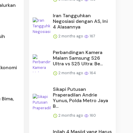
Salurkan
Iran Tangguhkan
Negosiasi dengan AS, Ini
4 Alasannya
sih
2 months ago
167
Perbandingan Kamera
Malam Samsung S26
Ultra vs S25 Ultra: Be...
 Ekonomi
2 months ago
164
Sikapi Putusan
Praperadilan Andrie
 Bima,
Yunus, Polda Metro Jaya
B...
2 months ago
160
Inilah 4 Masjid yang Harus