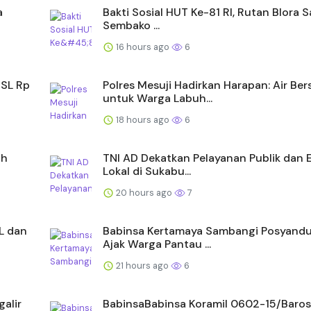
a
Bakti Sosial HUT Ke-81 RI, Rutan Blora 
Sembako ...
16 hours ago
6
JSL Rp
Polres Mesuji Hadirkan Harapan: Air Ber
untuk Warga Labuh...
18 hours ago
6
ah
TNI AD Dekatkan Pelayanan Publik dan
Lokal di Sukabu...
20 hours ago
7
L dan
Babinsa Kertamaya Sambangi Posyandu
Ajak Warga Pantau ...
21 hours ago
6
alir
BabinsaBabinsa Koramil 0602-15/Baros