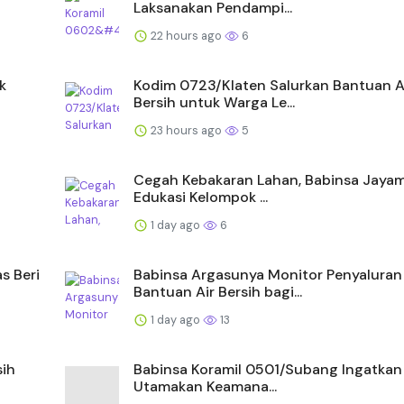
Laksanakan Pendampi...
22 hours ago
6
k
Kodim 0723/Klaten Salurkan Bantuan A
Bersih untuk Warga Le...
23 hours ago
5
Cegah Kebakaran Lahan, Babinsa Jayam
Edukasi Kelompok ...
1 day ago
6
s Beri
Babinsa Argasunya Monitor Penyaluran
Bantuan Air Bersih bagi...
1 day ago
13
sih
Babinsa Koramil 0501/Subang Ingatkan 
Utamakan Keamana...