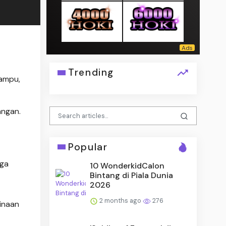
Trending
mampu,
angan.
Popular
rga
10 WonderkidCalon
Bintang di Piala Dunia
2026
2 months ago
276
inaan