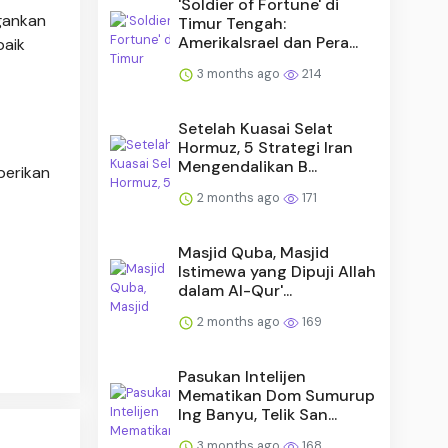
'Soldier of Fortune' di
ngankan
Timur Tengah:
AmerikaIsrael dan Pera...
baik
3 months ago
214
Setelah Kuasai Selat
Hormuz, 5 Strategi Iran
Mengendalikan B...
berikan
2 months ago
171
Masjid Quba, Masjid
Istimewa yang Dipuji Allah
dalam Al-Qur'...
2 months ago
169
Pasukan Intelijen
Mematikan Dom Sumurup
Ing Banyu, Telik San...
3 months ago
168