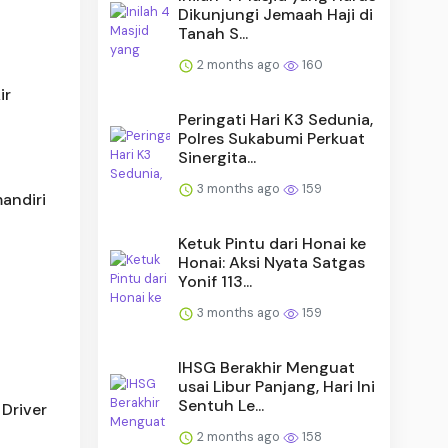
Dikunjungi Jemaah Haji di
Tanah S...
2 months ago
160
ir
Peringati Hari K3 Sedunia,
Polres Sukabumi Perkuat
Sinergita...
3 months ago
159
andiri
Ketuk Pintu dari Honai ke
Honai: Aksi Nyata Satgas
Yonif 113...
3 months ago
159
IHSG Berakhir Menguat
usai Libur Panjang, Hari Ini
Sentuh Le...
Driver
2 months ago
158