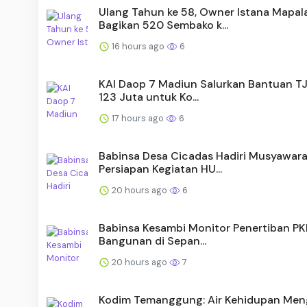
Ulang Tahun ke 58, Owner Istana Mapal
Bagikan 520 Sembako k...
16 hours ago
6
KAI Daop 7 Madiun Salurkan Bantuan T
123 Juta untuk Ko...
17 hours ago
6
Babinsa Desa Cicadas Hadiri Musyawar
Persiapan Kegiatan HU...
20 hours ago
6
Babinsa Kesambi Monitor Penertiban PK
Bangunan di Sepan...
20 hours ago
7
Kodim Temanggung: Air Kehidupan Meng