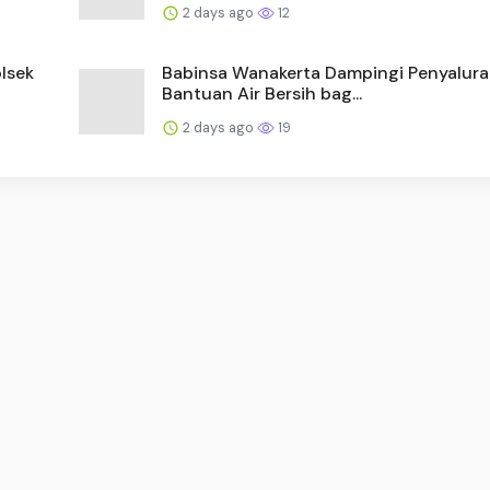
2 days ago
12
lsek
Babinsa Wanakerta Dampingi Penyalur
Bantuan Air Bersih bag...
2 days ago
19