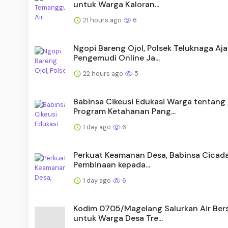
untuk Warga Kaloran...
21 hours ago
6
Ngopi Bareng Ojol, Polsek Teluknaga Aja
Pengemudi Online Ja...
22 hours ago
5
Babinsa Cikeusi Edukasi Warga tentang
Program Ketahanan Pang...
1 day ago
6
Perkuat Keamanan Desa, Babinsa Cicada
Pembinaan kepada...
1 day ago
6
Kodim 0705/Magelang Salurkan Air Ber
untuk Warga Desa Tre...