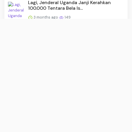
Lagi, Jenderal Uganda Janji Kerahkan
100.000 Tentara Bela Is...
3 months ago
149
30 Motor Roda Tiga Perkuat KDKMP
Rembang
3 months ago
146