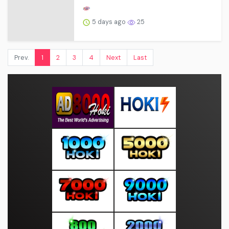
5 days ago
25
Prev.
1
2
3
4
Next
Last