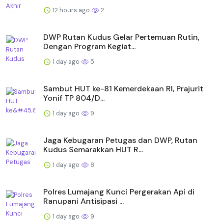
12 hours ago
2
DWP Rutan Kudus Gelar Pertemuan Rutin,
Dengan Program Kegiat...
1 day ago
5
Sambut HUT ke-81 Kemerdekaan RI, Prajurit
Yonif TP 804/D...
1 day ago
9
Jaga Kebugaran Petugas dan DWP, Rutan
Kudus Semarakkan HUT R...
1 day ago
8
Polres Lumajang Kunci Pergerakan Api di
Ranupani Antisipasi ...
1 day ago
9