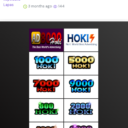
3 months ago
144