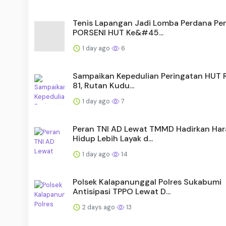
Tenis Lapangan Jadi Lomba Perdana P
PORSENI HUT Ke&#45...
1 day ago
6
Sampaikan Kepedulian Peringatan HUT R
81, Rutan Kudu...
1 day ago
7
Peran TNI AD Lewat TMMD Hadirkan Ha
Hidup Lebih Layak d...
1 day ago
14
Polsek Kalapanunggal Polres Sukabumi
Antisipasi TPPO Lewat D...
2 days ago
13