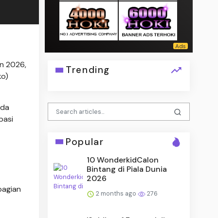
un 2026,
Trending
ko)
ada
pasi
Popular
10 WonderkidCalon
Bintang di Piala Dunia
2026
bagian
2 months ago
276