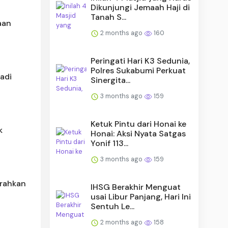
Dikunjungi Jemaah Haji di
Tanah S...
aan
2 months ago
160
Peringati Hari K3 Sedunia,
Polres Sukabumi Perkuat
adi
Sinergita...
3 months ago
159
Ketuk Pintu dari Honai ke
k
Honai: Aksi Nyata Satgas
Yonif 113...
3 months ago
159
rahkan
IHSG Berakhir Menguat
usai Libur Panjang, Hari Ini
Sentuh Le...
2 months ago
158