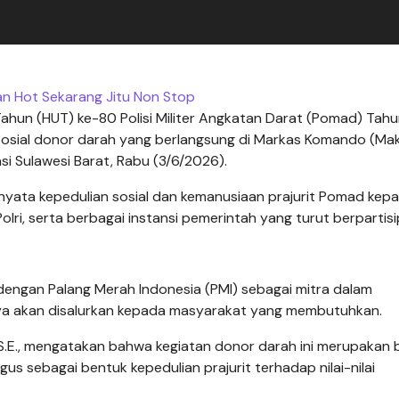
tan Hot Sekarang Jitu Non Stop
ahun (HUT) ke-80 Polisi Militer Angkatan Darat (Pomad) Tah
sosial donor darah yang berlangsung di Markas Komando (Ma
i Sulawesi Barat, Rabu (3/6/2026).
yata kepedulian sosial dan kemanusiaan prajurit Pomad kep
olri, serta berbagai instansi pemerintah yang turut berpartisi
dengan Palang Merah Indonesia (PMI) sebagai mitra dalam
ya akan disalurkan kepada masyarakat yang membutuhkan.
S.E., mengatakan bahwa kegiatan donor darah ini merupakan 
us sebagai bentuk kepedulian prajurit terhadap nilai-nilai