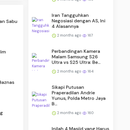
Iran Tangguhkan
Negosiasi dengan AS, Ini
ran Sabu
4 Alasannya
2 months ago
167
Perbandingan Kamera
dim
Malam Samsung S26
Ultra vs S25 Ultra: Be...
2 months ago
164
 Baznas
Sikapi Putusan
Praperadilan Andrie
Yunus, Polda Metro Jaya
B...
ng
2 months ago
160
Inilah 4 Masjid yang Harus