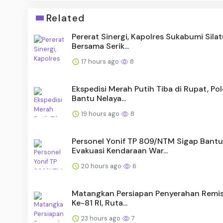
Related
Pererat Sinergi, Kapolres Sukabumi Sila
Bersama Serik...
17 hours ago
8
Ekspedisi Merah Putih Tiba di Rupat, Po
Bantu Nelaya...
19 hours ago
8
Personel Yonif TP 809/NTM Sigap Bantu
Evakuasi Kendaraan War...
20 hours ago
6
Matangkan Persiapan Penyerahan Remis
Ke-81 RI, Ruta...
23 hours ago
7