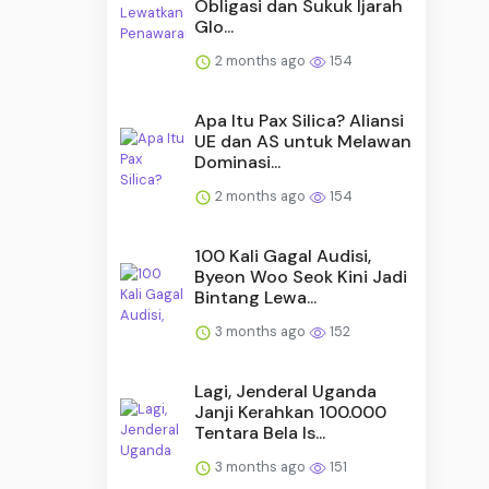
Obligasi dan Sukuk Ijarah
Glo...
2 months ago
154
Apa Itu Pax Silica? Aliansi
UE dan AS untuk Melawan
Dominasi...
2 months ago
154
100 Kali Gagal Audisi,
Byeon Woo Seok Kini Jadi
Bintang Lewa...
3 months ago
152
Lagi, Jenderal Uganda
Janji Kerahkan 100.000
Tentara Bela Is...
3 months ago
151