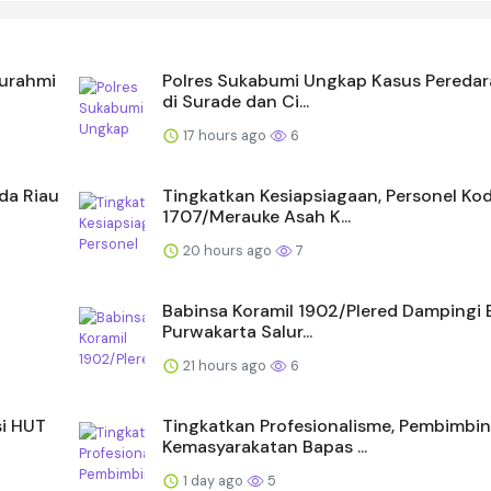
turahmi
Polres Sukabumi Ungkap Kasus Pereda
di Surade dan Ci...
17 hours ago
6
lda Riau
Tingkatkan Kesiapsiagaan, Personel Ko
1707/Merauke Asah K...
20 hours ago
7
Babinsa Koramil 1902/Plered Dampingi
Purwakarta Salur...
21 hours ago
6
i HUT
Tingkatkan Profesionalisme, Pembimbi
Kemasyarakatan Bapas ...
1 day ago
5