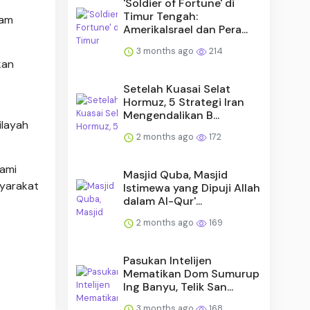
'Soldier of Fortune' di
Timur Tengah:
lam
AmerikaIsrael dan Pera...
3 months ago
214
kan
Setelah Kuasai Selat
Hormuz, 5 Strategi Iran
Mengendalikan B...
ilayah
2 months ago
172
kami
Masjid Quba, Masjid
yarakat
Istimewa yang Dipuji Allah
dalam Al-Qur'...
2 months ago
169
Pasukan Intelijen
Mematikan Dom Sumurup
Ing Banyu, Telik San...
3 months ago
168