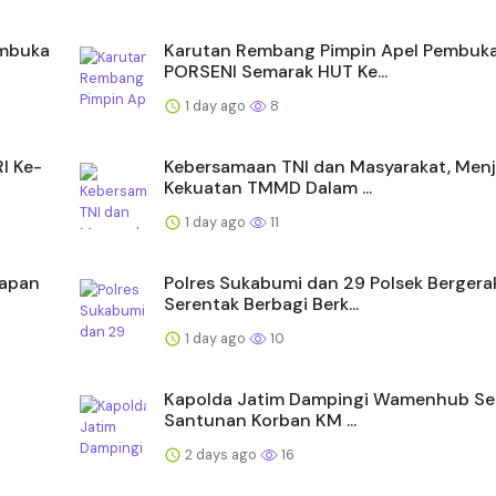
embuka
Karutan Rembang Pimpin Apel Pembuk
PORSENI Semarak HUT Ke...
1 day ago
8
I Ke-
Kebersamaan TNI dan Masyarakat, Menj
Kekuatan TMMD Dalam ...
1 day ago
11
rapan
Polres Sukabumi dan 29 Polsek Bergera
Serentak Berbagi Berk...
1 day ago
10
Kapolda Jatim Dampingi Wamenhub Se
Santunan Korban KM ...
2 days ago
16