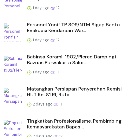
1 day ago
12
Personel Yonif TP 809/NTM Sigap Bantu
Evakuasi Kendaraan War...
1 day ago
12
Babinsa Koramil 1902/Plered Dampingi
Baznas Purwakarta Salur...
1 day ago
11
Matangkan Persiapan Penyerahan Remisi
HUT Ke-81 RI, Ruta...
2 days ago
11
Tingkatkan Profesionalisme, Pembimbing
Kemasyarakatan Bapas ...
2 days ago
12