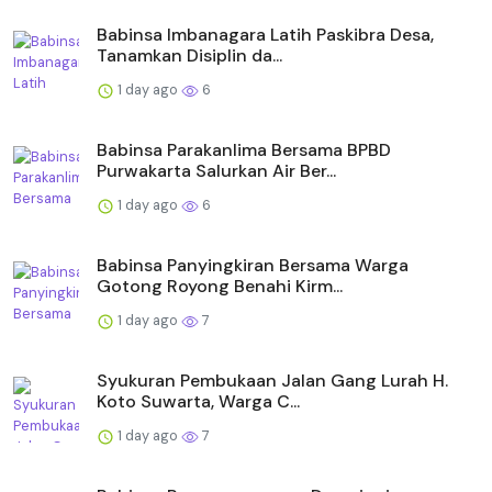
Babinsa Imbanagara Latih Paskibra Desa,
Tanamkan Disiplin da...
1 day ago
6
Babinsa Parakanlima Bersama BPBD
Purwakarta Salurkan Air Ber...
1 day ago
6
Babinsa Panyingkiran Bersama Warga
Gotong Royong Benahi Kirm...
1 day ago
7
Syukuran Pembukaan Jalan Gang Lurah H.
Koto Suwarta, Warga C...
1 day ago
7