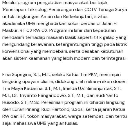
Melalui program pengabdian masyarakat bertajuk
'Penerapan Teknologi Penerangan dan CCTV Tenaga Surya
untuk Lingkungan Aman dan Berkelanjutan', sivitas
akademika UMB menghadirkan solusi cerdas di Jalan H.
Maskur, RT 02 RW 02. Program ini lahir dari kepedulian
mendalam terhadap masalah klasik seperti titik gelap yang
mengundang kerawanan, ketergantungan tinggi pada listrik
konvensional yang membebani, serta desakan kebutuhan
akan sistem keamanan yang lebih modern dan terintegrasi.
Fina Supegina, S.T., M.T., selaku Ketua Tim PKM, memimpin
langsung upaya mulia ini, didukung oleh rekan-rekan dosen
Trie Maya Kadarina, S.T., M.T., Imelda U.V. Simanjuntak, S.T.,
M.T., Dr. Triyanto Pangaribowo, S.T., M.T., dan Budi Yanto
Husodo, S.T., M.Sc. Peresmian program ini dihadiri langsung
oleh Lurah Pinang, Rudi Hartono, S.Sos., serta jajaran Ketua
RW dan RT, tokoh masyarakat, warga setempat, dan tentu
saja, mahasiswa UMB yang antusias.