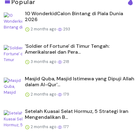
Popular
10 WonderkidCalon Bintang di Piala Dunia
2026
2 months ago
293
'Soldier of Fortune' di Timur Tengah:
AmerikaIsrael dan Pera...
3 months ago
218
Masjid Quba, Masjid Istimewa yang Dipuji Allah
dalam Al-Qur'...
2 months ago
179
Setelah Kuasai Selat Hormuz, 5 Strategi Iran
Mengendalikan B...
2 months ago
177