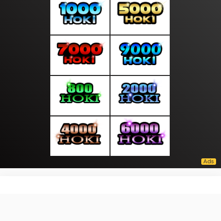
About Us
·
Contact Us
·
Terms & Conditions
·
© moodpagi.com 2026. All rights are reserved