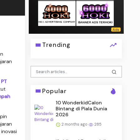
Trending
in
ajaran
.
PT
tut
Popular
mpah
10 WonderkidCalon
Bintang di Piala Dunia
2026
pin
ajaran
2 months ago
285
 inovasi