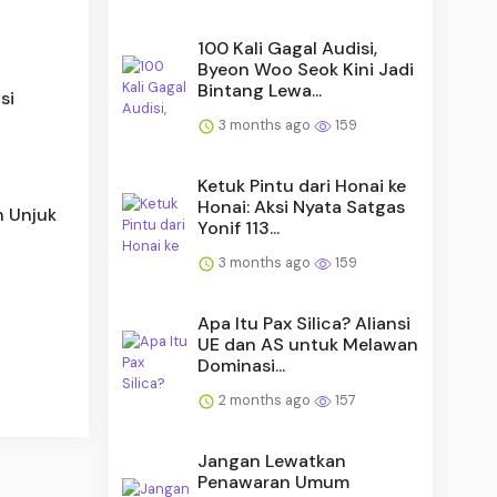
100 Kali Gagal Audisi,
Byeon Woo Seok Kini Jadi
Bintang Lewa...
si
3 months ago
159
Ketuk Pintu dari Honai ke
Honai: Aksi Nyata Satgas
h Unjuk
Yonif 113...
3 months ago
159
Apa Itu Pax Silica? Aliansi
UE dan AS untuk Melawan
Dominasi...
2 months ago
157
Jangan Lewatkan
Penawaran Umum