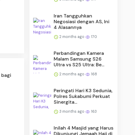
Iran Tangguhkan
Negosiasi dengan AS, Ini
4 Alasannya
2 months ago
170
Perbandingan Kamera
Malam Samsung S26
Ultra vs S25 Ultra: Be...
2 months ago
168
 bagi
Peringati Hari K3 Sedunia,
Polres Sukabumi Perkuat
Sinergita...
3 months ago
163
Inilah 4 Masjid yang Harus
Dikunjungi Jemaah Haji di