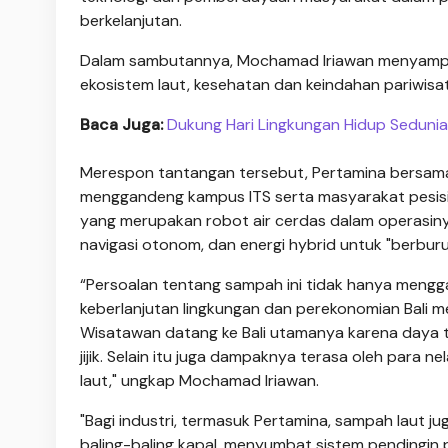
berkelanjutan.
Dalam sambutannya, Mochamad Iriawan menyamp
ekosistem laut, kesehatan dan keindahan pariwisat
Baca Juga:
Dukung Hari Lingkungan Hidup Seduni
Merespon tantangan tersebut, Pertamina bersama P
menggandeng kampus ITS serta masyarakat pesisir
yang merupakan robot air cerdas dalam operasiny
navigasi otonom, dan energi hybrid untuk "berbu
“Persoalan tentang sampah ini tidak hanya mengga
keberlanjutan lingkungan dan perekonomian Bali me
Wisatawan datang ke Bali utamanya karena daya ta
jijik. Selain itu juga dampaknya terasa oleh para
laut," ungkap Mochamad Iriawan.
"Bagi industri, termasuk Pertamina, sampah laut 
baling-baling kapal, menyumbat sistem pendingin