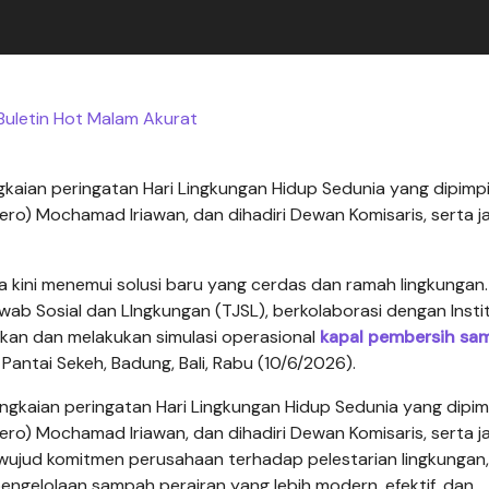
 Buletin Hot Malam Akurat
gkaian peringatan Hari Lingkungan Hidup Sedunia yang dipimp
ro) Mochamad Iriawan, dan dihadiri Dewan Komisaris, serta j
a kini menemui solusi baru yang cerdas dan ramah lingkungan
ab Sosial dan LIngkungan (TJSL), berkolaborasi dengan Insti
rkan dan melakukan simulasi operasional
kapal pembersih sa
ntai Sekeh, Badung, Bali, Rabu (10/6/2026).
angkaian peringatan Hari Lingkungan Hidup Sedunia yang dipim
ro) Mochamad Iriawan, dan dihadiri Dewan Komisaris, serta j
wujud komitmen perusahaan terhadap pelestarian lingkungan,
gelolaan sampah perairan yang lebih modern, efektif, dan