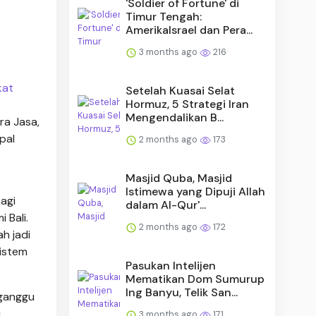
'Soldier of Fortune' di
Timur Tengah:
AmerikaIsrael dan Pera...
3 months ago
216
kat
Setelah Kuasai Selat
Hormuz, 5 Strategi Iran
Mengendalikan B...
ra Jasa,
pal
2 months ago
173
Masjid Quba, Masjid
Istimewa yang Dipuji Allah
agi
dalam Al-Qur'...
 Bali.
2 months ago
172
h jadi
sistem
Pasukan Intelijen
Mematikan Dom Sumurup
Ing Banyu, Telik San...
gganggu
u
3 months ago
171