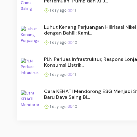
Pertemuan Trump dan Xi J...
1 day ago
11
Luhut Kenang Perjuangan Hilirisasi Nikel
dengan Bahlil: Kami...
1 day ago
10
PLN Perluas Infrastruktur, Respons Lonj
Konsumsi Listrik...
1 day ago
11
Cara KEHATI Mendorong ESG Menjadi S
Baru Daya Saing Bi...
1 day ago
10