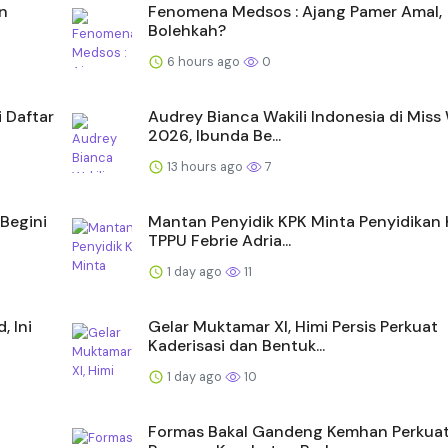
n
Fenomena Medsos : Ajang Pamer Amal,
Bolehkah?
6 hours ago
0
 Daftar
Audrey Bianca Wakili Indonesia di Miss
2026, Ibunda Be...
13 hours ago
7
Begini
Mantan Penyidik KPK Minta Penyidikan
TPPU Febrie Adria...
1 day ago
11
 Ini
Gelar Muktamar XI, Himi Persis Perkuat
Kaderisasi dan Bentuk...
1 day ago
10
Formas Bakal Gandeng Kemhan Perkua