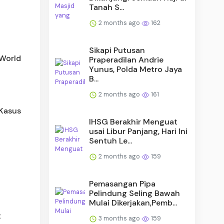
Tanah S...
2 months ago
162
Sikapi Putusan
 World
Praperadilan Andrie
Yunus, Polda Metro Jaya
B...
2 months ago
161
 Kasus
IHSG Berakhir Menguat
usai Libur Panjang, Hari Ini
Sentuh Le...
2 months ago
159
Pemasangan Pipa
Pelindung Seling Bawah
Mulai Dikerjakan,Pemb...
t
3 months ago
159