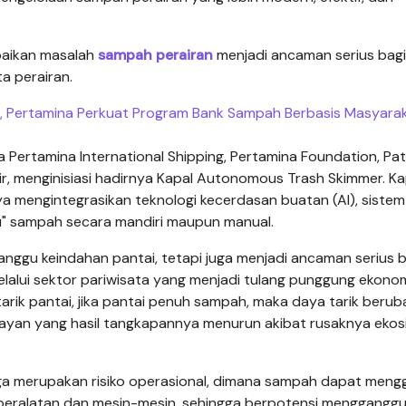
aikan masalah
sampah perairan
menjadi ancaman serius bagi
a perairan.
a, Pertamina Perkuat Program Bank Sampah Berbasis Masyara
ertamina International Shipping, Pertamina Foundation, Pat
, menginisiasi hadirnya Kapal Autonomous Trash Skimmer. Ka
a mengintegrasikan teknologi kecerdasan buatan (AI), sistem
ru" sampah secara mandiri maupun manual.
nggu keindahan pantai, tetapi juga menjadi ancaman serius b
lalui sektor pariwisata yang menjadi tulang punggung ekonomi
rik pantai, jika pantai penuh sampah, maka daya tarik beruba
 nelayan yang hasil tangkapannya menurun akibat rusaknya eko
juga merupakan risiko operasional, dimana sampah dapat men
 peralatan dan mesin-mesin, sehingga berpotensi menggangg