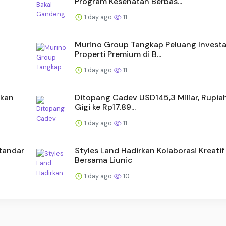
Program Kesehatan Berbas...
1 day ago
11
Murino Group Tangkap Peluang Investa
Properti Premium di B...
1 day ago
11
akan
Ditopang Cadev USD145,3 Miliar, Rupia
Gigi ke Rp17.89...
1 day ago
11
tandar
Styles Land Hadirkan Kolaborasi Kreatif
Bersama Liunic
1 day ago
10