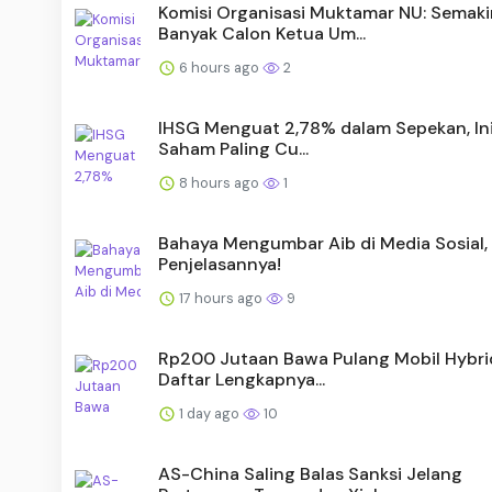
Komisi Organisasi Muktamar NU: Semaki
Banyak Calon Ketua Um...
6 hours ago
2
IHSG Menguat 2,78% dalam Sepekan, Ini
Saham Paling Cu...
8 hours ago
1
Bahaya Mengumbar Aib di Media Sosial, 
Penjelasannya!
17 hours ago
9
Rp200 Jutaan Bawa Pulang Mobil Hybrid,
Daftar Lengkapnya...
1 day ago
10
AS-China Saling Balas Sanksi Jelang