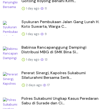
Gotong Royong Benahi Kirm...
1 day ago
11
Syukuran Pembukaan Jalan Gang Lurah H.
Koto Suwarta, Warga C...
1 day ago
9
Babinsa Rancapanggung Dampingi
Distribusi MBG di SMK Bina Si...
1 day ago
13
Pererat Sinergi, Kapolres Sukabumi
Silaturahmi Bersama Serik...
2 days ago
17
Polres Sukabumi Ungkap Kasus Peredaran
Sabu di Surade dan Ci...