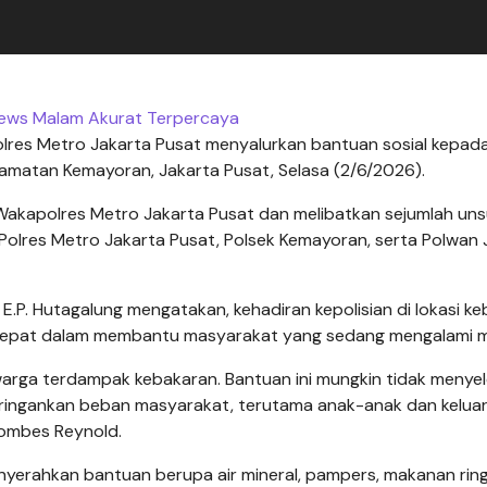
 News Malam Akurat Terpercaya
olres Metro Jakarta Pusat menyalurkan bantuan sosial kepad
amatan Kemayoran, Jakarta Pusat, Selasa (2/6/2026).
n Wakapolres Metro Jakarta Pusat dan melibatkan sejumlah uns
 Polres Metro Jakarta Pusat, Polsek Kemayoran, serta Polwan
.P. Hutagalung mengatakan, kehadiran kepolisian di lokasi k
 cepat dalam membantu masyarakat yang sedang mengalami m
arga terdampak kebakaran. Bantuan ini mungkin tidak menyel
eringankan beban masyarakat, terutama anak-anak dan kelua
 Kombes Reynold.
nyerahkan bantuan berupa air mineral, pampers, makanan ring