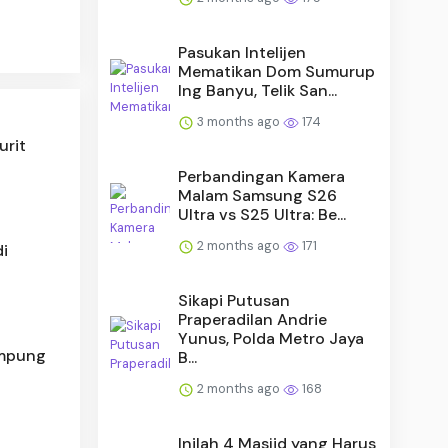
Pasukan Intelijen
Mematikan Dom Sumurup
Ing Banyu, Telik San...
3 months ago
174
urit
Perbandingan Kamera
Malam Samsung S26
Ultra vs S25 Ultra: Be...
2 months ago
171
di
Sikapi Putusan
Praperadilan Andrie
Yunus, Polda Metro Jaya
ampung
B...
2 months ago
168
Inilah 4 Masjid yang Harus