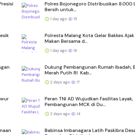
resisi
Polres Bojonegoro Distribusikan 8.000 L
Bersih untuk...
1 day ago
15
esik
Polresta Malang Kota Gelar Bakkes Aja
Makan Bersama d...
1 day ago
16
ongan
Dukung Pembangunan Rumah Ibadah, B
Merah Putih RI Kab...
2 days ago
17
Iwur
Peran TNI AD Wujudkan Fasilitas Layak,
Pembangunan MCK di Du...
2 days ago
14
anaan
Babinsa Imbanagara Latih Paskibra Desa