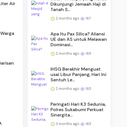
iter Air
Dikunjungi Jemaah Haji di
Tanah S...
2 months ago
167
k Warga
Apa Itu Pax Silica? Aliansi
UE dan AS untuk Melawan
Dominasi...
2 months ago
165
arisan
IHSG Berakhir Menguat
usai Libur Panjang, Hari Ini
Sentuh Le...
2 months ago
165
Peringati Hari K3 Sedunia,
Polres Sukabumi Perkuat
Sinergita...
,
3 months ago
165