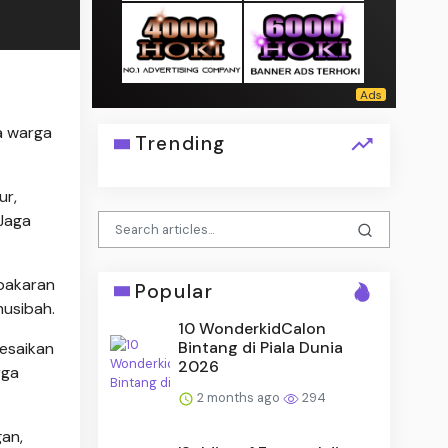
a warga
Trending
ur,
 Jaga
ebakaran
Popular
usibah.
10 WonderkidCalon
Bintang di Piala Dunia
esaikan
2026
rga
2 months ago
294
an,