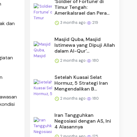
'Soldier of Fortune' di
n
Timur Tengah:
AmerikaIsrael dan Pera...
3 months ago
219
nak dan
Masjid Quba, Masjid
Istimewa yang Dipuji Allah
dalam Al-Qur'...
giatan
2 months ago
180
Setelah Kuasai Selat
an
Hormuz, 5 Strategi Iran
Mengendalikan B...
kawasan
2 months ago
180
kondisi
Iran Tangguhkan
Negosiasi dengan AS, Ini
4 Alasannya
2 months ago
175