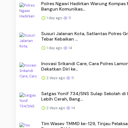
Polres Ngawi Hadirkan Warung Kompas P
Bangun Komunikas...
1 day ago
11
Susuri Jalanan Kota, Satlantas Polres Gr
Tebar Kebaikan ...
1 day ago
14
Inovasi Srikandi Care, Cara Polres Lam
Dekatkan Diri ke...
2 days ago
11
Satgas Yonif 734/SNS Sulap Sekolah di 
Lebih Cerah, Bang...
2 days ago
14
Tim Wasev TMMD ke-129, Tinjau Pelaks