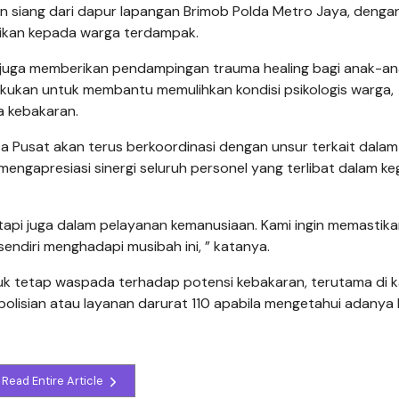
n siang dari dapur lapangan Brimob Polda Metro Jaya, denga
gikan kepada warga terdampak.
a juga memberikan pendampingan trauma healing bagi anak-a
akukan untuk membantu memulihkan kondisi psikologis warga,
a kebakaran.
 Pusat akan terus berkoordinasi dengan unsur terkait dalam
gapresiasi sinergi seluruh personel yang terlibat dalam ke
etapi juga dalam pelayanan kemanusiaan. Kami ingin memastik
sendiri menghadapi musibah ini, ” katanya.
k tetap waspada terhadap potensi kebakaran, terutama di 
lisian atau layanan darurat 110 apabila mengetahui adanya 
Read Entire Article