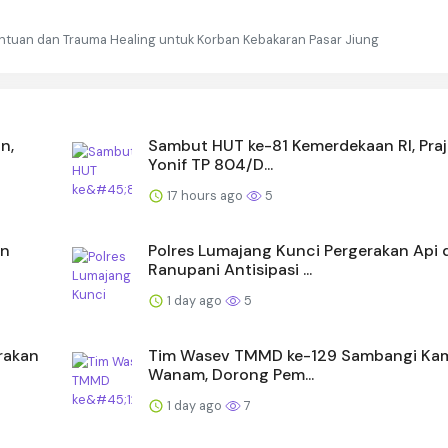
antuan dan Trauma Healing untuk Korban Kebakaran Pasar Jiung
n,
Sambut HUT ke-81 Kemerdekaan RI, Praj
Yonif TP 804/D...
17 hours ago
5
an
Polres Lumajang Kunci Pergerakan Api 
Ranupani Antisipasi ...
1 day ago
5
rakan
Tim Wasev TMMD ke-129 Sambangi K
Wanam, Dorong Pem...
1 day ago
7