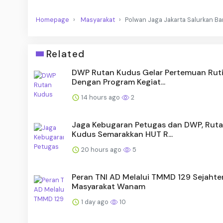
Homepage
Masyarakat
Polwan Jaga Jakarta Salurkan B
Related
DWP Rutan Kudus Gelar Pertemuan Ruti
Dengan Program Kegiat...
14 hours ago
2
Jaga Kebugaran Petugas dan DWP, Rut
Kudus Semarakkan HUT R...
20 hours ago
5
Peran TNI AD Melalui TMMD 129 Sejahte
Masyarakat Wanam
1 day ago
10