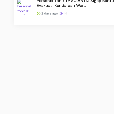
Personel Yonif TP 809/NTM Sigap Bantu
Evakuasi Kendaraan War...
2 days ago
14