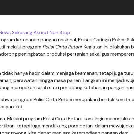
a News Sekarang Akurat Non Stop
ogram ketahanan pangan nasional, Polsek Caringin Polres Su
tif melalui program
Polisi Cinta Petani
. Kegiatan ini dilakukan
dorong peningkatan produksi pertanian sekaligus memperer
n tidak hanya hadir dalam menjaga keamanan, tetapi juga turu
anaman, perawatan hingga masa panen. Langkah ini menjadi wu
n yang merupakan salah satu penopang ketahanan pangan nasi
hwa program Polisi Cinta Petani merupakan bentuk komitmen
masyarakat.
 Melalui program Polisi Cinta Petani, kami ingin menunjukk
tertiban, tetapi juga mendukung para petani dalam mewujudk
ong royong, kita dapat menjaga ketersediaan pangan demi