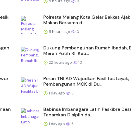
5 hours ago
0
esik
Polresta Malang Kota Gelar Bakkes Aja
Makan Bersama d...
5 hours ago
0
ongan
Dukung Pembangunan Rumah Ibadah, B
Merah Putih RI Kab...
22 hours ago
10
Iwur
Peran TNI AD Wujudkan Fasilitas Layak,
Pembangunan MCK di Du...
1 day ago
6
anaan
Babinsa Imbanagara Latih Paskibra Desa
Tanamkan Disiplin da...
1 day ago
6