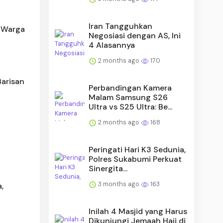
Iran Tangguhkan
k Warga
Negosiasi dengan AS, Ini
4 Alasannya
2 months ago
170
arisan
Perbandingan Kamera
Malam Samsung S26
Ultra vs S25 Ultra: Be...
2 months ago
168
Peringati Hari K3 Sedunia,
Polres Sukabumi Perkuat
Sinergita...
3 months ago
163
,
Inilah 4 Masjid yang Harus
Dikunjungi Jemaah Haji di