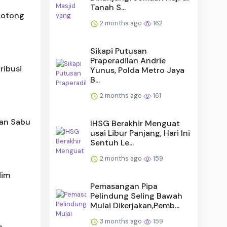
Tanah S...
Gotong
2 months ago
162
Sikapi Putusan
Praperadilan Andrie
ribusi
Yunus, Polda Metro Jaya
B...
2 months ago
161
ran Sabu
IHSG Berakhir Menguat
usai Libur Panjang, Hari Ini
Sentuh Le...
2 months ago
159
dim
Pemasangan Pipa
Pelindung Seling Bawah
Mulai Dikerjakan,Pemb...
3 months ago
159