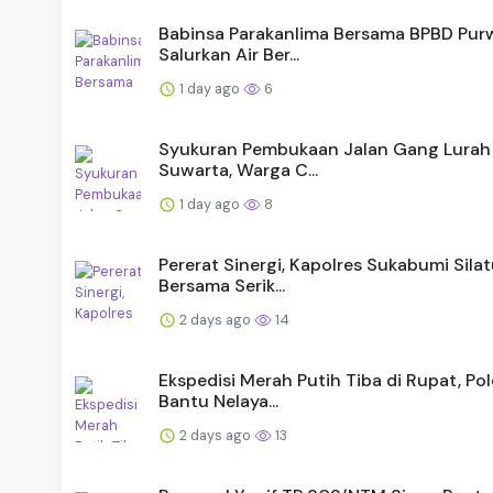
Babinsa Parakanlima Bersama BPBD Pur
Salurkan Air Ber...
1 day ago
6
Syukuran Pembukaan Jalan Gang Lurah 
Suwarta, Warga C...
1 day ago
8
Pererat Sinergi, Kapolres Sukabumi Sila
Bersama Serik...
2 days ago
14
Ekspedisi Merah Putih Tiba di Rupat, Po
Bantu Nelaya...
2 days ago
13