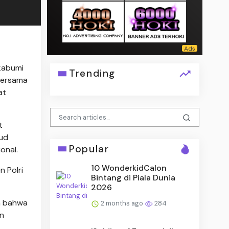
kabumi
Trending
 bersama
at
t
jud
Popular
onal.
10 WonderkidCalon
 Polri
Bintang di Piala Dunia
2026
an bahwa
2 months ago
284
an