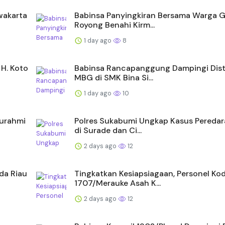
wakarta
Babinsa Panyingkiran Bersama Warga 
Royong Benahi Kirm...
1 day ago
8
H. Koto
Babinsa Rancapanggung Dampingi Dist
MBG di SMK Bina Si...
1 day ago
10
turahmi
Polres Sukabumi Ungkap Kasus Pereda
di Surade dan Ci...
2 days ago
12
lda Riau
Tingkatkan Kesiapsiagaan, Personel Ko
1707/Merauke Asah K...
2 days ago
12