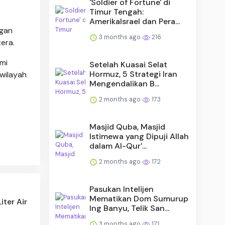
'Soldier of Fortune' di
Timur Tengah:
AmerikaIsrael dan Pera...
ngan
3 months ago
216
era.
mi
Setelah Kuasai Selat
Hormuz, 5 Strategi Iran
wilayah
Mengendalikan B...
2 months ago
173
Masjid Quba, Masjid
Istimewa yang Dipuji Allah
dalam Al-Qur'...
2 months ago
172
Pasukan Intelijen
Mematikan Dom Sumurup
iter Air
Ing Banyu, Telik San...
3 months ago
171