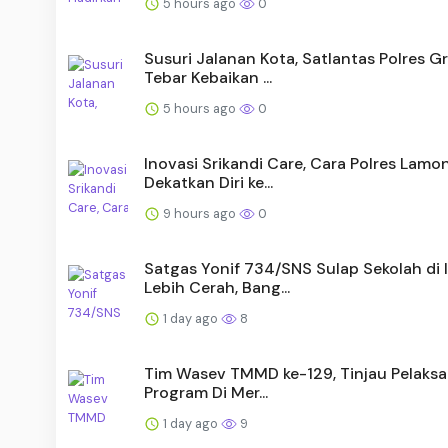
5 hours ago
0
Susuri Jalanan Kota, Satlantas Polres Gr
Tebar Kebaikan ...
5 hours ago
0
Inovasi Srikandi Care, Cara Polres Lam
Dekatkan Diri ke...
9 hours ago
0
Satgas Yonif 734/SNS Sulap Sekolah di 
Lebih Cerah, Bang...
1 day ago
8
Tim Wasev TMMD ke-129, Tinjau Pelaks
Program Di Mer...
1 day ago
9