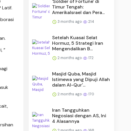
h
'Soldier of Fortune' di
Timur Tengah:
Latif.
AmerikaIsrael dan Pera...
borasi
3 months ago
214
Setelah Kuasai Selat
an.
Hormuz, 5 Strategi Iran
Mengendalikan B...
, ”
2 months ago
172
bagi
Masjid Quba, Masjid
Istimewa yang Dipuji Allah
dalam Al-Qur'...
asuk
2 months ago
170
ait,
Iran Tangguhkan
Negosiasi dengan AS, Ini
4 Alasannya
rsihan
2 months ago
168