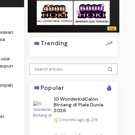
awasan
asa
Trending
 usai
maupun
sampah
Popular
10 WonderkidCalon
Bintang di Piala Dunia
2026
ri
2 months ago
278