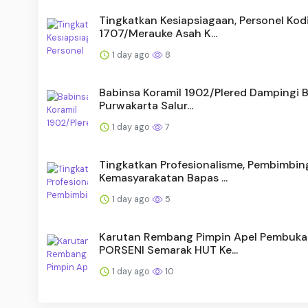
Tingkatkan Kesiapsiagaan, Personel Kod
1707/Merauke Asah K...
1 day ago
8
Babinsa Koramil 1902/Plered Dampingi 
Purwakarta Salur...
1 day ago
7
Tingkatkan Profesionalisme, Pembimbin
Kemasyarakatan Bapas ...
1 day ago
5
Karutan Rembang Pimpin Apel Pembuk
PORSENI Semarak HUT Ke...
1 day ago
10