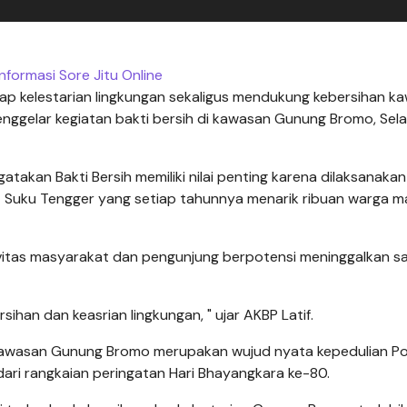
nformasi Sore Jitu Online
p kelestarian lingkungan sekaligus mendukung kebersihan k
enggelar kegiatan bakti bersih di kawasan Gunung Bromo, Sel
takan Bakti Bersih memiliki nilai penting karena dilaksanakan
at Suku Tengger yang setiap tahunnya menarik ribuan warga 
ivitas masyarakat dan pengunjung berpotensi meninggalkan 
han dan keasrian lingkungan, " ujar AKBP Latif.
 kawasan Gunung Bromo merupakan wujud nyata kepedulian Pol
dari rangkaian peringatan Hari Bhayangkara ke-80.