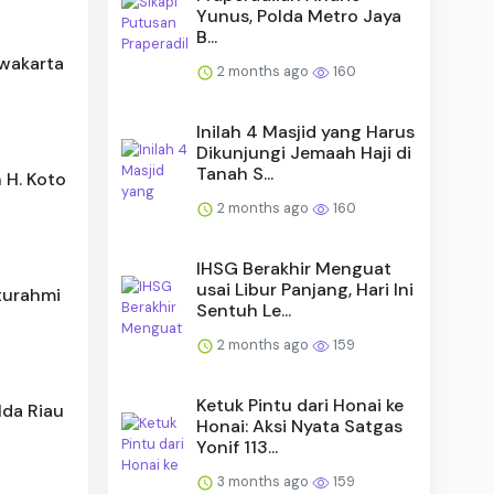
Yunus, Polda Metro Jaya
B...
wakarta
2 months ago
160
Inilah 4 Masjid yang Harus
Dikunjungi Jemaah Haji di
Tanah S...
 H. Koto
2 months ago
160
IHSG Berakhir Menguat
usai Libur Panjang, Hari Ini
aturahmi
Sentuh Le...
2 months ago
159
Ketuk Pintu dari Honai ke
lda Riau
Honai: Aksi Nyata Satgas
Yonif 113...
3 months ago
159