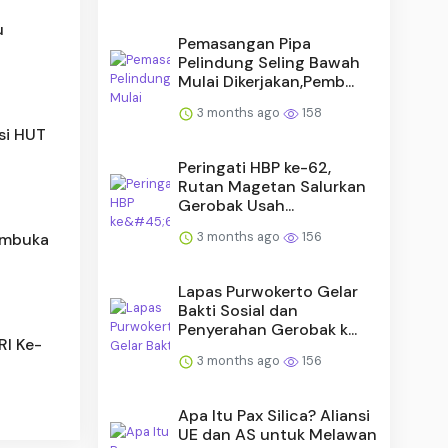
u
Pemasangan Pipa
Pelindung Seling Bawah
Mulai Dikerjakan,Pemb...
3 months ago
158
si HUT
Peringati HBP ke-62,
Rutan Magetan Salurkan
Gerobak Usah...
3 months ago
156
embuka
Lapas Purwokerto Gelar
Bakti Sosial dan
Penyerahan Gerobak k...
RI Ke-
3 months ago
156
Apa Itu Pax Silica? Aliansi
UE dan AS untuk Melawan