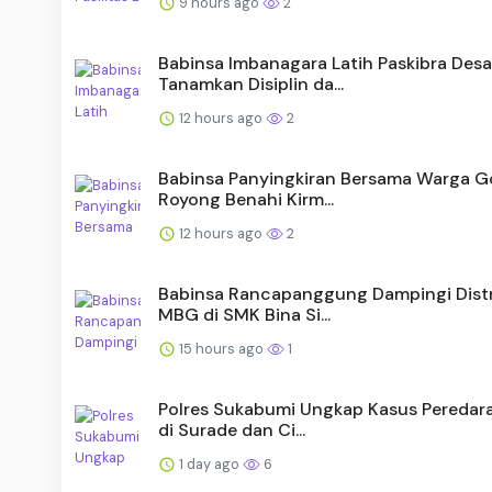
9 hours ago
2
Babinsa Imbanagara Latih Paskibra Desa
Tanamkan Disiplin da...
12 hours ago
2
Babinsa Panyingkiran Bersama Warga 
Royong Benahi Kirm...
12 hours ago
2
Babinsa Rancapanggung Dampingi Distr
MBG di SMK Bina Si...
15 hours ago
1
Polres Sukabumi Ungkap Kasus Peredar
di Surade dan Ci...
1 day ago
6