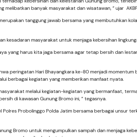
i terhadap kebersihan dan kelestarian Gunung Bromo, terlebi
g melibatkan banyak masyarakat dan wisatawan, ” ujar AKBP 
 merupakan tanggung jawab bersama yang membutuhkan kola
tkan kesadaran masyarakat untuk menjaga kebersihan lingkung
yang harus kita jaga bersama agar tetap bersih dan lestari
bahwa peringatan Hari Bhayangkara ke-80 menjadi momentum 
alui berbagai kegiatan yang memberikan manfaat nyata.
asyarakat melalui kegiatan-kegiatan yang bermanfaat, term
 bersih di kawasan Gunung Bromo ini, ” tegasnya.
l Polres Probolinggo Polda Jatim bersama berbagai unsur terk
n Gunung Bromo untuk mengumpulkan sampah dan menjaga kebe