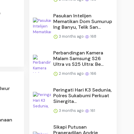
s
Pasukan Intelijen
Mematikan Dom Sumurup
Ing Banyu, Telik San...
3 months ago
168
Perbandingan Kamera
Malam Samsung S26
Ultra vs S25 Ultra: Be...
2 months ago
166
 Iwur
Peringati Hari K3 Sedunia,
Polres Sukabumi Perkuat
Sinergita...
3 months ago
161
anaan
Sikapi Putusan
Praperadilan Andrie