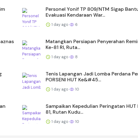
im
Personel Yonif TP 809/NTM Sigap Bant
Evakuasi Kendaraan War...
1 day ago
6
Baznas
Matangkan Persiapan Penyerahan Remi
Ke-81 RI, Ruta...
1 day ago
8
g
Tenis Lapangan Jadi Lomba Perdana P
PORSENI HUT Ke&#45...
1 day ago
10
aan
Sampaikan Kepedulian Peringatan HUT 
81, Rutan Kudu...
1 day ago
10