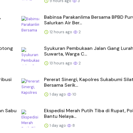
9 hours ago
3
,
Babinsa Parakanlima Bersama BPBD Pur
Salurkan Air Ber...
12 hours ago
2
Gotong
Syukuran Pembukaan Jalan Gang Lurah
Suwarta, Warga C...
13 hours ago
2
ibusi
Pererat Sinergi, Kapolres Sukabumi Sil
Bersama Serik...
1 day ago
10
an Sabu
Ekspedisi Merah Putih Tiba di Rupat, Po
Bantu Nelaya...
1 day ago
8