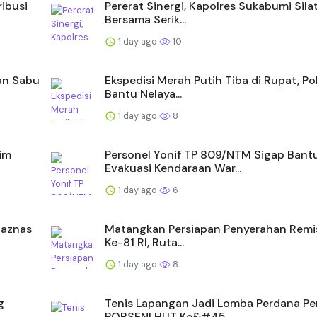
ibusi
Pererat Sinergi, Kapolres Sukabumi Sil
Bersama Serik...
1 day ago
10
an Sabu
Ekspedisi Merah Putih Tiba di Rupat, Po
Bantu Nelaya...
1 day ago
8
im
Personel Yonif TP 809/NTM Sigap Bant
Evakuasi Kendaraan War...
1 day ago
6
Baznas
Matangkan Persiapan Penyerahan Remi
Ke-81 RI, Ruta...
1 day ago
8
g
Tenis Lapangan Jadi Lomba Perdana P
PORSENI HUT Ke&#45...