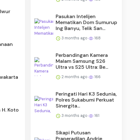
 Iwur
Pasukan Intelijen
Mematikan Dom Sumurup
Ing Banyu, Telik San...
3 months ago
168
anaan
Perbandingan Kamera
Malam Samsung S26
Ultra vs S25 Ultra: Be...
wakarta
2 months ago
166
Peringati Hari K3 Sedunia,
Polres Sukabumi Perkuat
Sinergita...
 H. Koto
3 months ago
161
Sikapi Putusan
Praperadilan Andrie