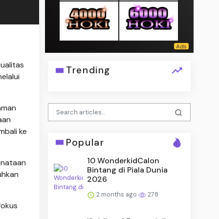
ualitas
Trending
elalui
naman
aan
mbali ke
Popular
10 WonderkidCalon
enataan
Bintang di Piala Dunia
buhkan
2026
2 months ago
278
fokus