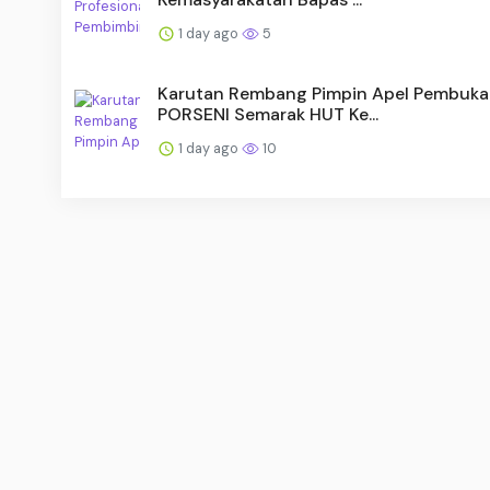
1 day ago
5
Karutan Rembang Pimpin Apel Pembuk
PORSENI Semarak HUT Ke...
1 day ago
10