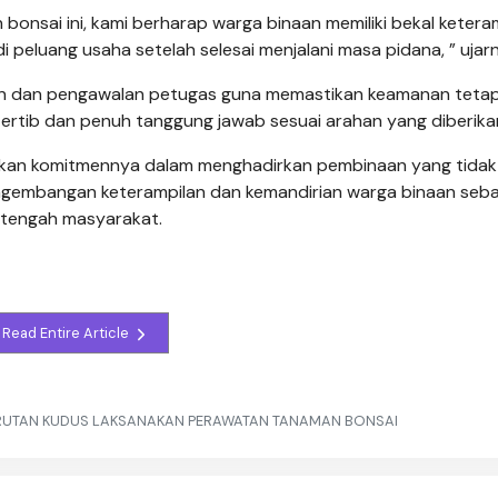
bonsai ini, kami berharap warga binaan memiliki bekal ketera
eluang usaha setelah selesai menjalani masa pidana, ” ujar
an dan pengawalan petugas guna memastikan keamanan teta
tertib dan penuh tanggung jawab sesuai arahan yang diberika
njukkan komitmennya dalam menghadirkan pembinaan yang tida
engembangan keterampilan dan kemandirian warga binaan seba
i tengah masyarakat.
Read Entire Article
 RUTAN KUDUS LAKSANAKAN PERAWATAN TANAMAN BONSAI