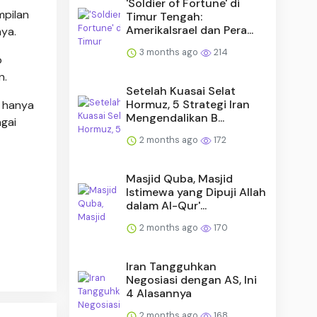
'Soldier of Fortune' di
mpilan
Timur Tengah:
AmerikaIsrael dan Pera...
nya.
3 months ago
214
p
n.
Setelah Kuasai Selat
Hormuz, 5 Strategi Iran
k hanya
Mengendalikan B...
gai
2 months ago
172
Masjid Quba, Masjid
Istimewa yang Dipuji Allah
dalam Al-Qur'...
2 months ago
170
Iran Tangguhkan
Negosiasi dengan AS, Ini
4 Alasannya
2 months ago
168