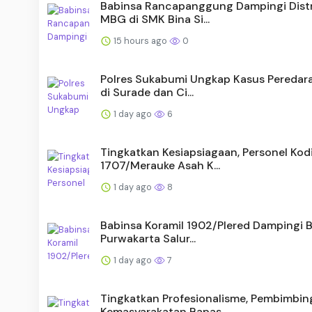
Babinsa Rancapanggung Dampingi Distr
MBG di SMK Bina Si...
15 hours ago
0
Polres Sukabumi Ungkap Kasus Peredar
di Surade dan Ci...
1 day ago
6
Tingkatkan Kesiapsiagaan, Personel Kod
1707/Merauke Asah K...
1 day ago
8
Babinsa Koramil 1902/Plered Dampingi 
Purwakarta Salur...
1 day ago
7
Tingkatkan Profesionalisme, Pembimbin
Kemasyarakatan Bapas ...