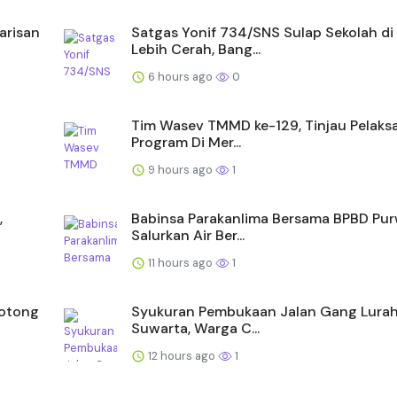
arisan
Satgas Yonif 734/SNS Sulap Sekolah di
Lebih Cerah, Bang...
6 hours ago
0
Tim Wasev TMMD ke-129, Tinjau Pelaks
Program Di Mer...
9 hours ago
1
,
Babinsa Parakanlima Bersama BPBD Pur
Salurkan Air Ber...
11 hours ago
1
Gotong
Syukuran Pembukaan Jalan Gang Lurah
Suwarta, Warga C...
12 hours ago
1