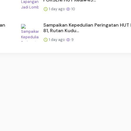
1 day ago
10
aan
Sampaikan Kepedulian Peringatan HUT 
81, Rutan Kudu...
1 day ago
9