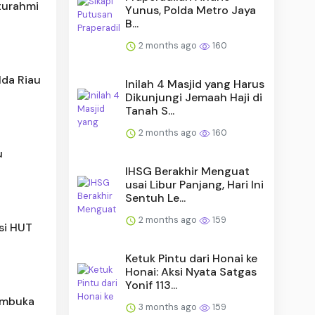
aturahmi
Yunus, Polda Metro Jaya
B...
2 months ago
160
lda Riau
Inilah 4 Masjid yang Harus
Dikunjungi Jemaah Haji di
Tanah S...
2 months ago
160
u
IHSG Berakhir Menguat
usai Libur Panjang, Hari Ini
Sentuh Le...
2 months ago
159
si HUT
Ketuk Pintu dari Honai ke
Honai: Aksi Nyata Satgas
Yonif 113...
embuka
3 months ago
159