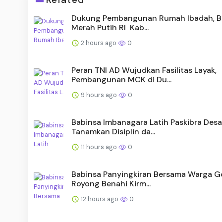
Dukung Pembangunan Rumah Ibadah, B
Merah Putih RI Kab...
2 hours ago
0
Peran TNI AD Wujudkan Fasilitas Layak,
Pembangunan MCK di Du...
9 hours ago
0
Babinsa Imbanagara Latih Paskibra Desa
Tanamkan Disiplin da...
11 hours ago
0
Babinsa Panyingkiran Bersama Warga 
Royong Benahi Kirm...
12 hours ago
0