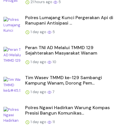
21 hours ago
5
Polres Lumajang Kunci Pergerakan Api di
Ranupani Antisipasi ...
1 day ago
5
Peran TNI AD Melalui TMMD 129
Sejahterakan Masyarakat Wanam
1 day ago
10
Tim Wasev TMMD ke-129 Sambangi
Kampung Wanam, Dorong Pem...
1 day ago
7
Polres Ngawi Hadirkan Warung Kompas
Presisi Bangun Komunikas...
1 day ago
11