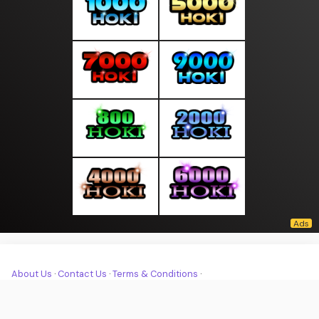
About Us
·
Contact Us
·
Terms & Conditions
·
© moodpagi.com 2026. All rights are reserved