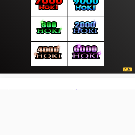
About Us
·
Contact Us
·
Terms & Conditions
·
© moodpagi.com 2026. All rights are reserved
Masyarakat |
|
|
|