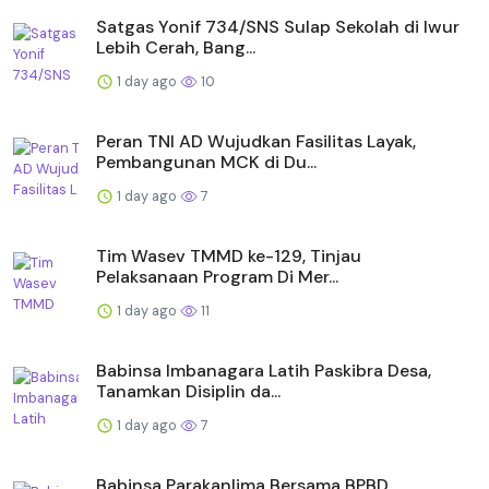
Satgas Yonif 734/SNS Sulap Sekolah di Iwur
Lebih Cerah, Bang...
1 day ago
10
Peran TNI AD Wujudkan Fasilitas Layak,
Pembangunan MCK di Du...
1 day ago
7
Tim Wasev TMMD ke-129, Tinjau
Pelaksanaan Program Di Mer...
1 day ago
11
Babinsa Imbanagara Latih Paskibra Desa,
Tanamkan Disiplin da...
1 day ago
7
Babinsa Parakanlima Bersama BPBD