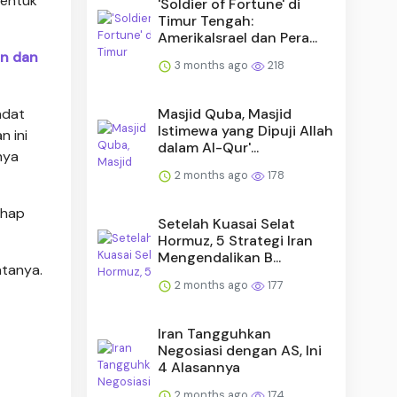
bentuk
'Soldier of Fortune' di
Timur Tengah:
AmerikaIsrael dan Pera...
an dan
3 months ago
218
Masjid Quba, Masjid
adat
Istimewa yang Dipuji Allah
n ini
dalam Al-Qur'...
nya
2 months ago
178
ahap
Setelah Kuasai Selat
Hormuz, 5 Strategi Iran
Mengendalikan B...
atanya.
2 months ago
177
Iran Tangguhkan
Negosiasi dengan AS, Ini
4 Alasannya
2 months ago
174