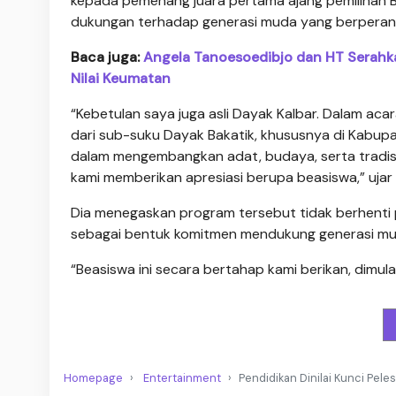
kepada pemenang juara pertama ajang pemilihan 
dukungan terhadap generasi muda yang berperan a
Baca juga:
Angela Tanoesoedibjo dan HT Serahk
Nilai Keumatan
“Kebetulan saya juga asli Dayak Kalbar. Dalam aca
dari sub-suku Dayak Bakatik, khususnya di Kabupa
dalam mengembangkan adat, budaya, serta tradis
kami memberikan apresiasi berupa beasiswa,” ujar 
Dia menegaskan program tersebut tidak berhenti
sebagai bentuk komitmen mendukung generasi mud
“Beasiswa ini secara bertahap kami berikan, dimul
Homepage
Entertainment
Pendidikan Dinilai Kunci Pele