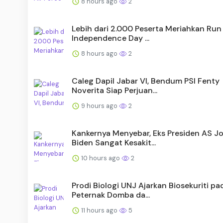
8 hours ago
2
Lebih dari 2.000 Peserta Meriahkan Run 
Independence Day ...
8 hours ago
2
Caleg Dapil Jabar VI, Bendum PSI Fenty
Noverita Siap Perjuan...
9 hours ago
2
Kankernya Menyebar, Eks Presiden AS J
Biden Sangat Kesakit...
10 hours ago
2
Prodi Biologi UNJ Ajarkan Biosekuriti pa
Peternak Domba da...
11 hours ago
5