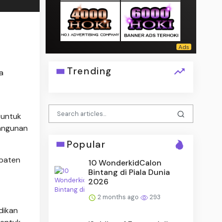
Trending
a
 untuk
angunan
Popular
upaten
10 WonderkidCalon
Bintang di Piala Dunia
2026
2 months ago
293
dikan