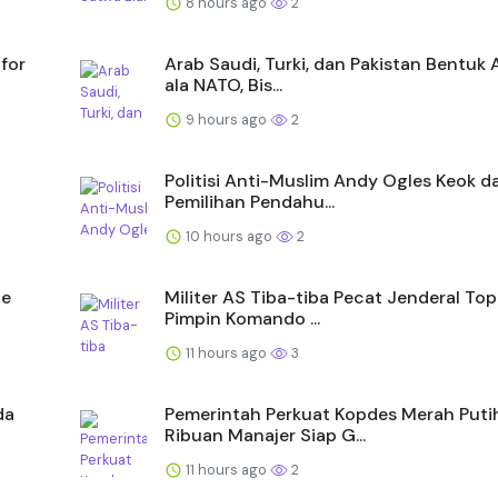
8 hours ago
2
for
Arab Saudi, Turki, dan Pakistan Bentuk A
ala NATO, Bis...
9 hours ago
2
Politisi Anti-Muslim Andy Ogles Keok d
Pemilihan Pendahu...
10 hours ago
2
oe
Militer AS Tiba-tiba Pecat Jenderal To
Pimpin Komando ...
11 hours ago
3
da
Pemerintah Perkuat Kopdes Merah Putih
Ribuan Manajer Siap G...
11 hours ago
2