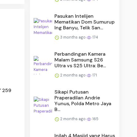
Pasukan Intelijen
Mematikan Dom Sumurup
Ing Banyu, Telik San...
3 months ago
174
Perbandingan Kamera
Malam Samsung S26
Ultra vs S25 Ultra: Be...
2 months ago
171
' 259
Sikapi Putusan
Praperadilan Andrie
Yunus, Polda Metro Jaya
B...
2 months ago
165
Inilah 4 Masjid yang Harus