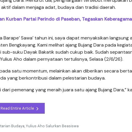
Bujang Dara. Menurut dia, penghargaan tersebut merupakan 
ktif dalam menjaga adat, budaya dan tradisi daerah.
an Kurban Partai Perindo di Paseban, Tegaskan Keberagam
ra Barape’ Sawa’ tahun ini, saya dapat menyaksikan langsung 
ten Bengkayang. Kami melihat ajang Bujang Dara pada kegiata
i sub-suku Dayak Bakatik sudah cukup baik. Sudah sepantas
Yulius Aho dalam pernyataan tertulisnya, Selasa (2/6/26).
 pada satu momentum, melainkan akan diberikan secara bert
a yang berkontribusi dalam pelestarian budaya.
ai dari pemenang yang meraih juara satu ajang Bujang Dara,” k
Read Entire Article
starian Budaya, Yulius Aho Salurkan Beasiswa