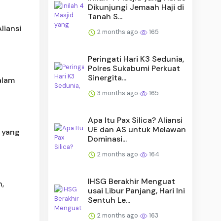
Dikunjungi Jemaah Haji di
Tanah S...
liansi
2 months ago
165
Peringati Hari K3 Sedunia,
Polres Sukabumi Perkuat
Sinergita...
alam
3 months ago
165
Apa Itu Pax Silica? Aliansi
UE dan AS untuk Melawan
p yang
Dominasi...
2 months ago
164
IHSG Berakhir Menguat
,
usai Libur Panjang, Hari Ini
Sentuh Le...
2 months ago
163