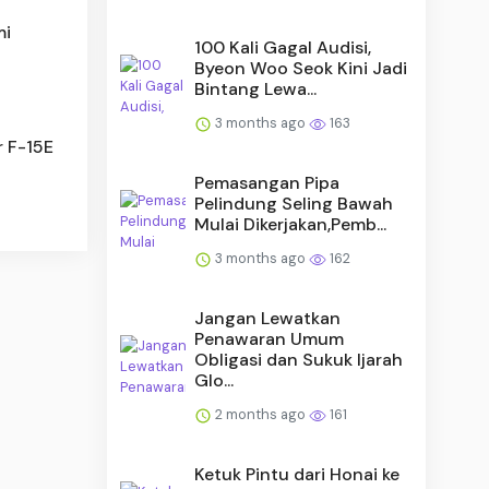
mi
100 Kali Gagal Audisi,
Byeon Woo Seok Kini Jadi
Bintang Lewa...
3 months ago
163
r F-15E
Pemasangan Pipa
Pelindung Seling Bawah
Mulai Dikerjakan,Pemb...
3 months ago
162
Jangan Lewatkan
Penawaran Umum
Obligasi dan Sukuk Ijarah
Glo...
2 months ago
161
Ketuk Pintu dari Honai ke