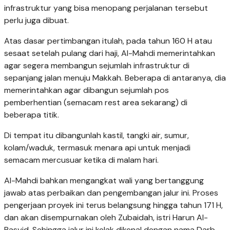
infrastruktur yang bisa menopang perjalanan tersebut
perlu juga dibuat.
Atas dasar pertimbangan itulah, pada tahun 160 H atau
sesaat setelah pulang dari haji, Al-Mahdi memerintahkan
agar segera membangun sejumlah infrastruktur di
sepanjang jalan menuju Makkah. Beberapa di antaranya, dia
memerintahkan agar dibangun sejumlah pos
pemberhentian (semacam rest area sekarang) di
beberapa titik.
Di tempat itu dibangunlah kastil, tangki air, sumur,
kolam/waduk, termasuk menara api untuk menjadi
semacam mercusuar ketika di malam hari.
Al-Mahdi bahkan mengangkat wali yang bertanggung
jawab atas perbaikan dan pengembangan jalur ini. Proses
pengerjaan proyek ini terus belangsung hingga tahun 171 H,
dan akan disempurnakan oleh Zubaidah, istri Harun Al-
Rasyid. Sehingga jalur ini kelak dikenal dengan nama Darb