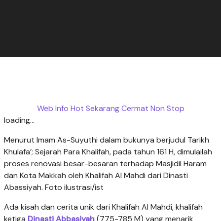
Web Info Hot Sekarang Cermat Non Stop
loading...
Menurut Imam As-Suyuthi dalam bukunya berjudul Tarikh
Khulafa’; Sejarah Para Khalifah, pada tahun 161 H, dimulailah
proses renovasi besar-besaran terhadap Masjidil Haram
dan Kota Makkah oleh Khalifah Al Mahdi dari Dinasti
Abassiyah. Foto ilustrasi/ist
Ada kisah dan cerita unik dari Khalifah Al Mahdi, khalifah
ketiga
Dinasti Abbasiyah
(775-785 M) yang menarik