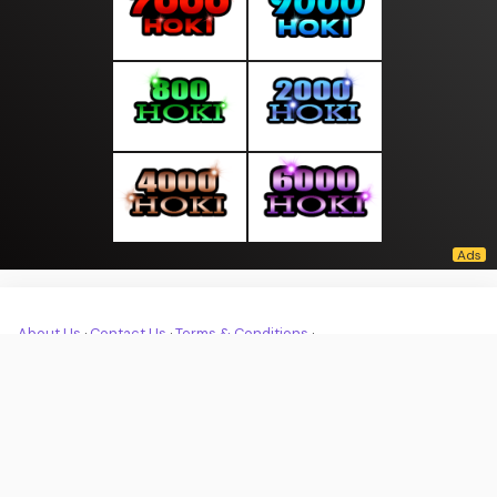
About Us
·
Contact Us
·
Terms & Conditions
·
© moodpagi.com 2026. All rights are reserved