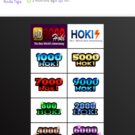
3 months ago
147