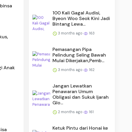
abinsa
100 Kali Gagal Audisi,
Byeon Woo Seok Kini Jadi
Bintang Lewa...
3 months ago
163
kus,
Pemasangan Pipa
Pelindung Seling Bawah
Mulai Dikerjakan,Pemb...
gi Anak
3 months ago
162
Jangan Lewatkan
Penawaran Umum
Obligasi dan Sukuk Ijarah
Glo...
2 months ago
161
Ketuk Pintu dari Honai ke
isa