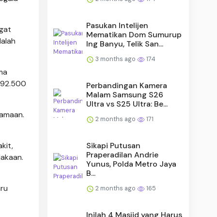
Pasukan Intelijen
gat
Mematikan Dom Sumurup
dalah
Ing Banyu, Telik San...
3 months ago
174
ma
.692.500
Perbandingan Kamera
Malam Samsung S26
Ultra vs S25 Ultra: Be...
samaan.
2 months ago
171
Sikapi Putusan
kit,
Praperadilan Andrie
lakaan.
Yunus, Polda Metro Jaya
B...
aru
2 months ago
165
s
Inilah 4 Masjid yang Harus