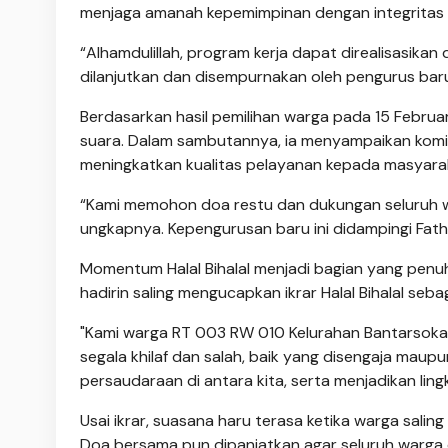
menjaga amanah kepemimpinan dengan integritas
“Alhamdulillah, program kerja dapat direalisasika
dilanjutkan dan disempurnakan oleh pengurus baru,
Berdasarkan hasil pemilihan warga pada 15 Februar
suara. Dalam sambutannya, ia menyampaikan komit
meningkatkan kualitas pelayanan kepada masyara
“Kami memohon doa restu dan dukungan seluruh w
ungkapnya. Kepengurusan baru ini didampingi Fath
Momentum Halal Bihalal menjadi bagian yang penuh
hadirin saling mengucapkan ikrar Halal Bihalal se
"Kami warga RT 003 RW 010 Kelurahan Bantarsoka,
segala khilaf dan salah, baik yang disengaja mau
persaudaraan di antara kita, serta menjadikan lin
Usai ikrar, suasana haru terasa ketika warga sali
Doa bersama pun dipanjatkan agar seluruh warga di