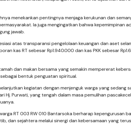
yahnya menekankan pentingnya menjaga kerukunan dan seman
bermasyarakat. Ia juga mengingatkan bahwa kepemimpinan a
gung jawab.
siasi atas transparansi pengelolaan keuangan dan aset sela
laporan kas RT sebesar Rp1.940.000 dan kas PKK sebesar Rp1
mah tamah dan makan bersama yang semakin mempererat keber
sebagai bentuk penguatan spiritual.
melanjutkan kegiatan dengan menjenguk warga yang sedang sa
 dari Hj. Purwati, yang tengah dalam masa pemulihan pascakece
duanya.
, warga RT 003 RW 010 Bantarsoka berharap kepengurusan b
b, dan sejahtera melalui sinergi dan kebersamaan yang teru