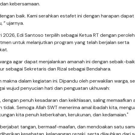
 dan kebersamaan.
n dengan baik. Kami serahkan estafet ini dengan harapan dapat
 ” ujarnya.
i 2026, Edi Santoso terpilih sebagai Ketua RT dengan peroleh
men untuk melanjutkan program yang telah berjalan serta
kat.
arga agar dapat menjalankan amanah ini dengan sebaik-baik
ur sebagai Sekretaris dan Rizal sebagai Bendahara.
 makna dalam kegiatan ini. Dipandu oleh perwakilan warga, se
bagai wujud penyucian hati dan penguatan ukhuwah:
 dengan penuh kesadaran dan keikhlasan, saling memaafkan 
pun tidak. Semoga Allah SWT menerima amal ibadah kita, meng
gkungan kita penuh keberkahan, kerukunan, dan kedamaian."
ng berjabat tangan, bermaaf-maafan, dan mendoakan satu sama 
berikan kesehatan, kelapangan rezeki, serta dijauhkan dari s