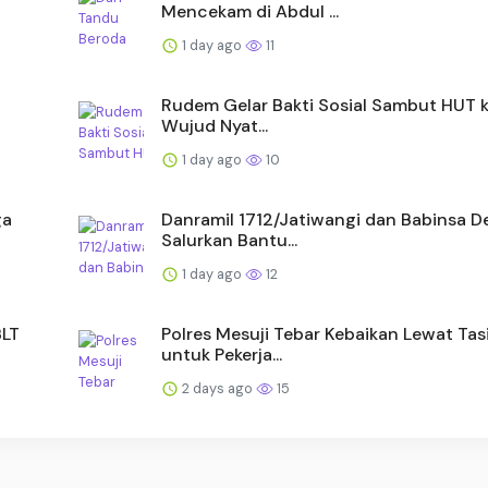
Mencekam di Abdul ...
1 day ago
11
Rudem Gelar Bakti Sosial Sambut HUT ke
Wujud Nyat...
1 day ago
10
ga
Danramil 1712/Jatiwangi dan Babinsa De
Salurkan Bantu...
1 day ago
12
BLT
Polres Mesuji Tebar Kebaikan Lewat Tas
untuk Pekerja...
2 days ago
15