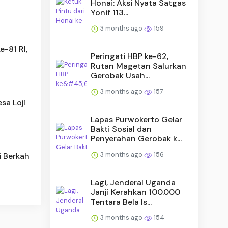
Honai: Aksi Nyata Satgas
Yonif 113...
3 months ago
159
-81 RI,
Peringati HBP ke-62,
Rutan Magetan Salurkan
Gerobak Usah...
3 months ago
157
sa Loji
Lapas Purwokerto Gelar
Bakti Sosial dan
Penyerahan Gerobak k...
3 months ago
156
i Berkah
Lagi, Jenderal Uganda
Janji Kerahkan 100.000
Tentara Bela Is...
3 months ago
154