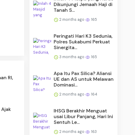
Dikunjungi Jemaah Haji di
Tanah S...
2 months ago
165
Peringati Hari K3 Sedunia,
Polres Sukabumi Perkuat
Sinergita...
3 months ago
165
Apa Itu Pax Silica? Aliansi
an RI,
UE dan AS untuk Melawan
Dominasi...
2 months ago
164
 Ajak
IHSG Berakhir Menguat
usai Libur Panjang, Hari Ini
Sentuh Le...
2 months ago
163