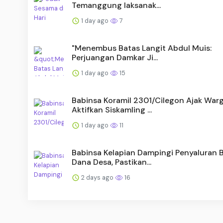
Temanggung laksanak...
1 day ago
7
"Menembus Batas Langit Abdul Muis:
Perjuangan Damkar Ji...
1 day ago
15
Babinsa Koramil 2301/Cilegon Ajak War
Aktifkan Siskamling ...
1 day ago
11
Babinsa Kelapian Dampingi Penyaluran 
Dana Desa, Pastikan...
2 days ago
16