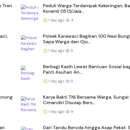
n Tren
Peduli Warga Terdampak Kekeringan, B
Koramil 0513/Jala...
1 day ago
4
aci,
Polsek Karawaci Bagikan 100 Nasi Bung
Sapa Warga dan Ojo...
1 day ago
5
Berbagi Kasih Lewat Bantuan Sosial ba
Panti Asuhan An...
1 day ago
5
Gotong
Karya Bakti TNI Bersama Warga, Sungai
Cimandiri Disulap Bers...
1 day ago
9
an
Dari Tandu Beroda hingga Asap Pekat: S