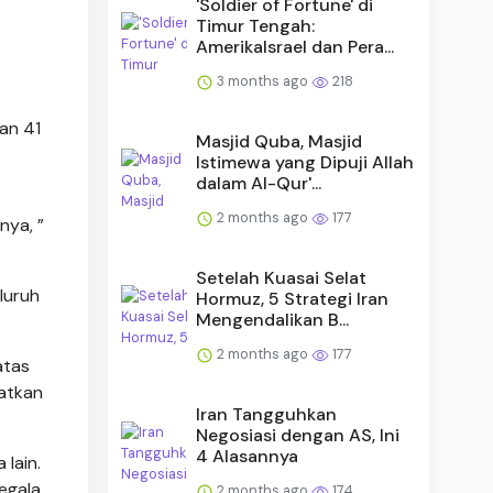
'Soldier of Fortune' di
Timur Tengah:
AmerikaIsrael dan Pera...
3 months ago
218
an 41
Masjid Quba, Masjid
Istimewa yang Dipuji Allah
dalam Al-Qur'...
2 months ago
177
nya, ”
Setelah Kuasai Selat
luruh
Hormuz, 5 Strategi Iran
Mengendalikan B...
2 months ago
177
atas
uatkan
Iran Tangguhkan
Negosiasi dengan AS, Ini
4 Alasannya
lain.
egala
2 months ago
174