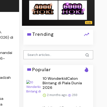
,
Trending
2026) di
enandai
26–
Popular
tadzah
10 WonderkidCalon
Bintang di Piala Dunia
2026
2 months ago
293
sa
ya