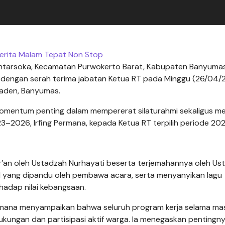
erita Malam Tepat Non Stop
ntarsoka, Kecamatan Purwokerto Barat, Kabupaten Banyumas
an dengan serah terima jabatan Ketua RT pada Minggu (26/04/
raden, Banyumas.
i momentum penting dalam mempererat silaturahmi sekaligus m
3–2026, Irfing Permana, kepada Ketua RT terpilih periode 20
’an oleh Ustadzah Nurhayati beserta terjemahannya oleh Us
al yang dipandu oleh pembawa acara, serta menyanyikan lagu
adap nilai kebangsaan.
rmana menyampaikan bahwa seluruh program kerja selama ma
ukungan dan partisipasi aktif warga. Ia menegaskan pentingn