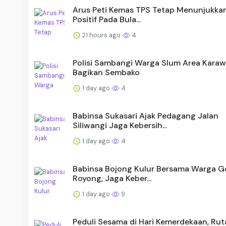
Arus Peti Kemas TPS Tetap Menunjukka
Positif Pada Bula...
21 hours ago
4
Polisi Sambangi Warga Slum Area Karaw
Bagikan Sembako
1 day ago
4
Babinsa Sukasari Ajak Pedagang Jalan
Siliwangi Jaga Kebersih...
1 day ago
4
Babinsa Bojong Kulur Bersama Warga 
Royong, Jaga Keber...
1 day ago
9
Peduli Sesama di Hari Kemerdekaan, Rut