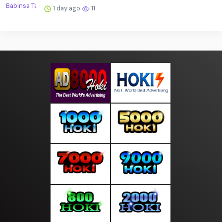
1 day ago
11