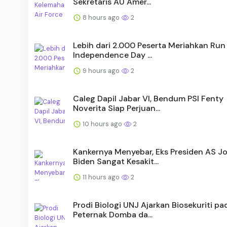
Sekretaris AU Amer...
8 hours ago
2
Lebih dari 2.000 Peserta Meriahkan Run 
Independence Day ...
9 hours ago
2
Caleg Dapil Jabar VI, Bendum PSI Fenty
Noverita Siap Perjuan...
10 hours ago
2
Kankernya Menyebar, Eks Presiden AS J
Biden Sangat Kesakit...
11 hours ago
2
Prodi Biologi UNJ Ajarkan Biosekuriti pa
Peternak Domba da...