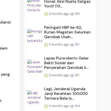
Honai: Aksi Nyata Satgas
Yonif 113...
3 months ago
159
liansi
Peringati HBP ke-62,
Rutan Magetan Salurkan
Gerobak Usah...
3 months ago
157
alam
Lapas Purwokerto Gelar
Bakti Sosial dan
Penyerahan Gerobak k...
p yang
3 months ago
157
Lagi, Jenderal Uganda
Janji Kerahkan 100.000
Tentara Bela Is...
,
3 months ago
154