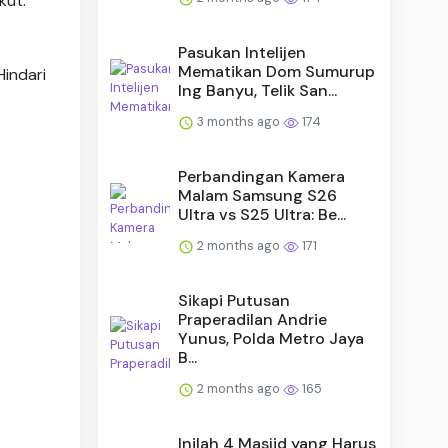
kut:
Pasukan Intelijen
Mematikan Dom Sumurup
indari
Ing Banyu, Telik San...
3 months ago
174
Perbandingan Kamera
Malam Samsung S26
Ultra vs S25 Ultra: Be...
2 months ago
171
Sikapi Putusan
Praperadilan Andrie
Yunus, Polda Metro Jaya
B...
2 months ago
165
Inilah 4 Masjid yang Harus