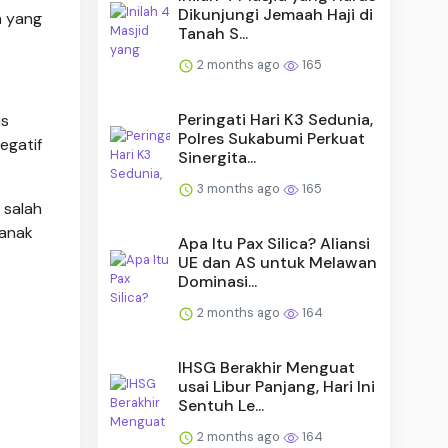
Dikunjungi Jemaah Haji di
n yang
Tanah S...
2 months ago
165
Peringati Hari K3 Sedunia,
us
Polres Sukabumi Perkuat
egatif
Sinergita...
3 months ago
165
 salah
 anak
Apa Itu Pax Silica? Aliansi
UE dan AS untuk Melawan
Dominasi...
2 months ago
164
IHSG Berakhir Menguat
usai Libur Panjang, Hari Ini
Sentuh Le...
2 months ago
164