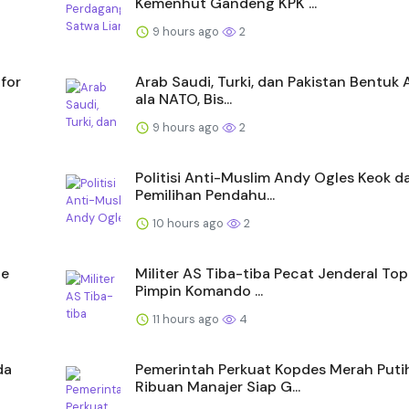
Kemenhut Gandeng KPK ...
9 hours ago
2
for
Arab Saudi, Turki, dan Pakistan Bentuk A
ala NATO, Bis...
9 hours ago
2
Politisi Anti-Muslim Andy Ogles Keok d
Pemilihan Pendahu...
10 hours ago
2
oe
Militer AS Tiba-tiba Pecat Jenderal To
Pimpin Komando ...
11 hours ago
4
da
Pemerintah Perkuat Kopdes Merah Putih
Ribuan Manajer Siap G...