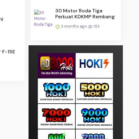
30 Motor Roda Tiga
Perkuat KDKMP Rembang
mi
3 months ago
153
r F-15E