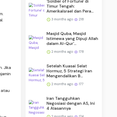
'Soldier of Fortune' di
Timur Tengah:
AmerikaIsrael dan Pera...
m.
3 months ago
218
l.
Masjid Quba, Masjid
Istimewa yang Dipuji Allah
dalam Al-Qur'...
2 months ago
178
Setelah Kuasai Selat
. Jika
Hormuz, 5 Strategi Iran
njamin
Mengendalikan B...
2 months ago
177
 atau
Iran Tangguhkan
Negosiasi dengan AS, Ini
4 Alasannya
2 months ago
174