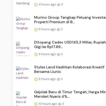
4 hours ago
3
Murino Group Tangkap Peluang Investa
Properti Premium di B...
9 hours ago
3
Ditopang Cadev USD145,3 Miliar, Rupiah
Gigi ke Rp17.89...
9 hours ago
3
Styles Land Hadirkan Kolaborasi Kreatif
Bersama Liunic
9 hours ago
3
Gejolak Baru di Timur Tengah, Harga Mi
Meroket Nyaris 4%...
10 hours ago
3