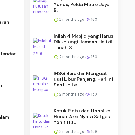
Yunus, Polda Metro Jaya
B...
2 months ago
160
jakan
Inilah 4 Masjid yang Harus
Dikunjungi Jemaah Haji di
Tanah S...
Standar
2 months ago
160
IHSG Berakhir Menguat
usai Libur Panjang, Hari Ini
Sentuh Le...
n
2 months ago
159
Ketuk Pintu dari Honai ke
Honai: Aksi Nyata Satgas
alam
Yonif 113...
3 months ago
159