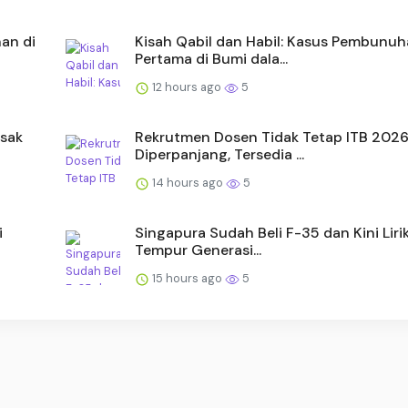
an di
Kisah Qabil dan Habil: Kasus Pembunu
Pertama di Bumi dala...
12 hours ago
5
esak
Rekrutmen Dosen Tidak Tetap ITB 202
Diperpanjang, Tersedia ...
14 hours ago
5
i
Singapura Sudah Beli F-35 dan Kini Liri
Tempur Generasi...
15 hours ago
5