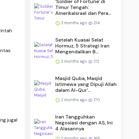
'Soldier of Fortune' di
Timur Tengah:
AmerikaIsrael dan Pera...
3 months ago
214
rintah
Setelah Kuasai Selat
Hormuz, 5 Strategi Iran
intas
Mengendalikan B...
2 months ago
172
Masjid Quba, Masjid
Istimewa yang Dipuji Allah
dalam Al-Qur'...
2 months ago
170
Iran Tangguhkan
ng juga!
Negosiasi dengan AS, Ini
4 Alasannya
2 months ago
168