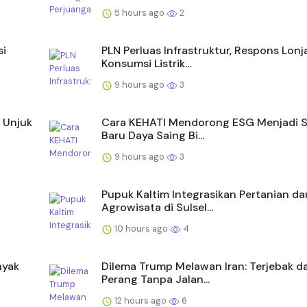
5 hours ago
2
si
PLN Perluas Infrastruktur, Respons Lon
Konsumsi Listrik...
9 hours ago
3
 Unjuk
Cara KEHATI Mendorong ESG Menjadi 
Baru Daya Saing Bi...
9 hours ago
3
Pupuk Kaltim Integrasikan Pertanian da
Agrowisata di Sulsel...
10 hours ago
4
nyak
Dilema Trump Melawan Iran: Terjebak d
Perang Tanpa Jalan...
12 hours ago
6