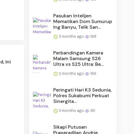
Pasukan Intelijen
Mematikan Dom Sumurup
Ing Banyu, Telik San...
3 months ago
168
Perbandingan Kamera
Malam Samsung S26
, Ini
Ultra vs S25 Ultra: Be...
2 months ago
166
Peringati Hari K3 Sedunia,
Polres Sukabumi Perkuat
Sinergita...
3 months ago
161
l
Sikapi Putusan
Praperadilan Andrie