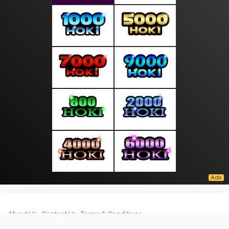
About Us
·
Contact Us
·
Terms & Conditions
·
© moodpagi.com 2026. All rights are reserved