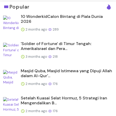
Popular
10 WonderkidCalon Bintang di Piala Dunia
2026
2 months ago
289
'Soldier of Fortune' di Timur Tengah:
AmerikaIsrael dan Pera...
3 months ago
218
Masjid Quba, Masjid Istimewa yang Dipuji Allah
dalam Al-Qur'...
2 months ago
176
Setelah Kuasai Selat Hormuz, 5 Strategi Iran
Mengendalikan B...
2 months ago
176