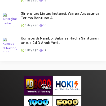
1 day ago
13
Sinergitas Lintas Instansi, Warga Argasunya
Terima Bantuan A...
1 day ago
16
Komsos di Nambo, Babinsa Hadiri Santunan
untuk 240 Anak Yati...
1 day ago
14