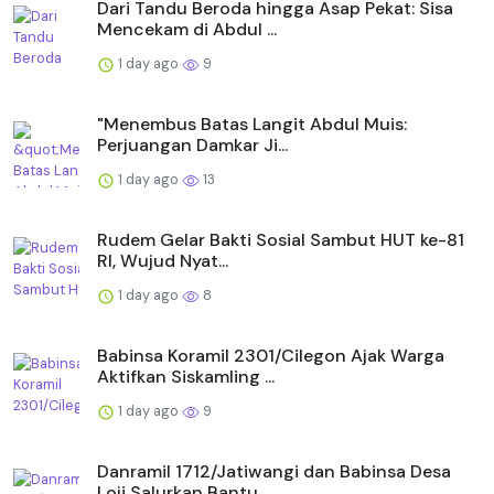
Dari Tandu Beroda hingga Asap Pekat: Sisa
Mencekam di Abdul ...
1 day ago
9
"Menembus Batas Langit Abdul Muis:
Perjuangan Damkar Ji...
1 day ago
13
Rudem Gelar Bakti Sosial Sambut HUT ke-81
RI, Wujud Nyat...
1 day ago
8
Babinsa Koramil 2301/Cilegon Ajak Warga
Aktifkan Siskamling ...
1 day ago
9
Danramil 1712/Jatiwangi dan Babinsa Desa
Loji Salurkan Bantu...