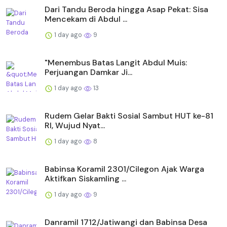
Dari Tandu Beroda hingga Asap Pekat: Sisa
Mencekam di Abdul ...
1 day ago
9
"Menembus Batas Langit Abdul Muis:
Perjuangan Damkar Ji...
1 day ago
13
Rudem Gelar Bakti Sosial Sambut HUT ke-81
RI, Wujud Nyat...
1 day ago
8
Babinsa Koramil 2301/Cilegon Ajak Warga
Aktifkan Siskamling ...
1 day ago
9
Danramil 1712/Jatiwangi dan Babinsa Desa