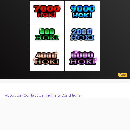
About Us
·
Contact Us
·
Terms & Conditions
·
© moodpagi.com 2026. All rights are reserved