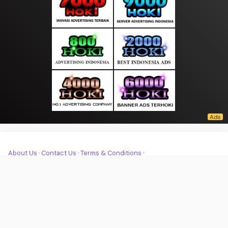
About Us
·
Contact Us
·
Terms & Conditions
·
© moodpagi.com 2026. All rights are reserved