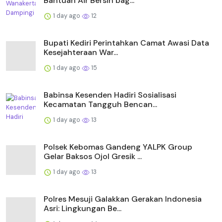
Bantuan Air Bersih bag...
1 day ago
12
Bupati Kediri Perintahkan Camat Awasi Data
Kesejahteraan War...
1 day ago
15
Babinsa Kesenden Hadiri Sosialisasi
Kecamatan Tangguh Bencan...
1 day ago
13
Polsek Kebomas Gandeng YALPK Group
Gelar Baksos Ojol Gresik ...
1 day ago
13
Polres Mesuji Galakkan Gerakan Indonesia
Asri: Lingkungan Be...