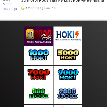
30 Motor Roda Tiga Perkuat KDKMP Rembang
3 months ago
145