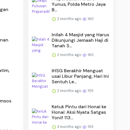
Yunus, Polda Metro Jaya
ngan
B...
2 months ago
160
Inilah 4 Masjid yang Harus
unan
Dikunjungi Jemaah Haji di
Tanah S...
2 months ago
160
tim,
IHSG Berakhir Menguat
usai Libur Panjang, Hari Ini
Sentuh Le...
2 months ago
159
Komsos
Ketuk Pintu dari Honai ke
Honai: Aksi Nyata Satgas
Yonif 113...
3 months ago
159