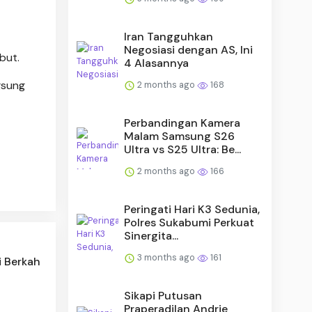
Iran Tangguhkan
Negosiasi dengan AS, Ini
but.
4 Alasannya
gsung
2 months ago
168
Perbandingan Kamera
Malam Samsung S26
Ultra vs S25 Ultra: Be...
2 months ago
166
Peringati Hari K3 Sedunia,
Polres Sukabumi Perkuat
Sinergita...
3 months ago
161
i Berkah
Sikapi Putusan
Praperadilan Andrie