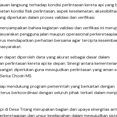
jauan langsung terhadap kondisi perlintasan kereta api yang
tan kondisi fisik perlintasan, aspek keselamatan, aksesibilita
g diperlukan dalam proses validasi dan verifikasi.
menyampaikan bahwa kegiatan validasi dan verifikasi ini meru
syarakat pengguna jalan maupun operasional perkeretaapia
harus mendapatkan perhatian bersama agar tercipta keseimb
masyarakat.
kan dapat diperoleh data yang akurat sebagai dasar dalam
erlintasan kereta api ke depan. Sinergi antara kementerian
 sangat diperlukan guna mewujudkan perlintasan yang aman s
 Serka Chodri MS.
siap mendukung program pemerintah yang berkaitan dengan
terus berkoordinasi dengan seluruh pihak terkait dalam menj
a api di Desa Titang merupakan bagian dari upaya sinergitas an
perkeretaapian dan unsur kewilayahan dalam mewujudkan sis