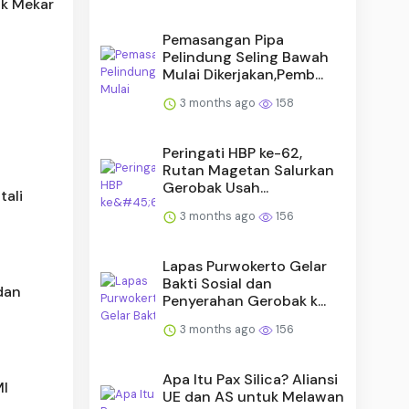
ak Mekar
Pemasangan Pipa
Pelindung Seling Bawah
Mulai Dikerjakan,Pemb...
3 months ago
158
Peringati HBP ke-62,
Rutan Magetan Salurkan
Gerobak Usah...
tali
3 months ago
156
Lapas Purwokerto Gelar
Bakti Sosial dan
dan
Penyerahan Gerobak k...
3 months ago
156
Apa Itu Pax Silica? Aliansi
MI
UE dan AS untuk Melawan