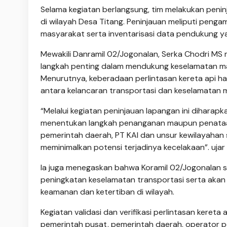
Selama kegiatan berlangsung, tim melakukan penin
di wilayah Desa Titang. Peninjauan meliputi pengama
masyarakat serta inventarisasi data pendukung yan
Mewakili Danramil 02/Jogonalan, Serka Chodri MS 
langkah penting dalam mendukung keselamatan ma
Menurutnya, keberadaan perlintasan kereta api 
antara kelancaran transportasi dan keselamatan 
“Melalui kegiatan peninjauan lapangan ini diharap
menentukan langkah penanganan maupun penataan p
pemerintah daerah, PT KAI dan unsur kewilayahan
meminimalkan potensi terjadinya kecelakaan”. ujar
Ia juga menegaskan bahwa Koramil 02/Jogonalan 
peningkatan keselamatan transportasi serta akan 
keamanan dan ketertiban di wilayah.
Kegiatan validasi dan verifikasi perlintasan keret
pemerintah pusat, pemerintah daerah, operator 