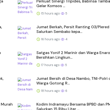
ga
Perkuat Sinergi Tripides, Babinsa Tamb
Gelar Komsos ...
15 hours ago
5
,
Jumat Berkah, Persit Ranting 03/Plered
Salurkan Sembako kepa...
16 hours ago
4
n
Satgas Yonif 2 Marinir dan Warga Enaro
Bersihkan Lingkun...
17 hours ago
5
k,
Jumat Bersih di Desa Nambo, TNI-Polri 
Warga Gotong R...
18 hours ago
6
n Murah
Kodim Indramayu Bersama BPBD dan P
Salurkan 15 Ribu Liter ...