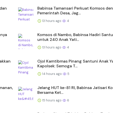
 dan
Babinsa Tamansari Perkuat Komsos de
Pemerintah Desa, Jag...
13 hours ago
4
unya
Komsos di Nambo, Babinsa Hadiri Sant
untuk 240 Anak Yati...
13 hours ago
4
akkan
Ojol Kamtibmas Pinang Santuni Anak Ya
Kapolsek: Semoga T...
14 hours ago
5
amanan,
Jelang HUT ke-81 RI, Babinsa Jatisari 
Bersama Ket...
15 hours ago
6