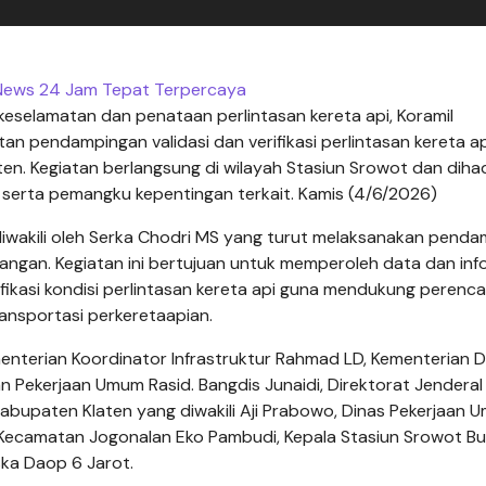
News 24 Jam Tepat Terpercaya
selamatan dan penataan perlintasan kereta api, Koramil
 pendampingan validasi dan verifikasi perlintasan kereta ap
. Kegiatan berlangsung di wilayah Stasiun Srowot dan dihadi
 serta pemangku kepentingan terkait. Kamis (4/6/2026)
diwakili oleh Serka Chodri MS yang turut melaksanakan pend
angan. Kegiatan ini bertujuan untuk memperoleh data dan inf
rifikasi kondisi perlintasan kereta api guna mendukung perenc
ansportasi perkeretaapian.
menterian Koordinator Infrastruktur Rahmad LD, Kementerian 
n Pekerjaan Umum Rasid. Bangdis Junaidi, Direktorat Jenderal
abupaten Klaten yang diwakili Aji Prabowo, Dinas Pekerjaan 
ib Kecamatan Jogonalan Eko Pambudi, Kepala Stasiun Srowot Bu
uska Daop 6 Jarot.