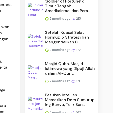
'Soldier of Fortune' di
 berada
Timur Tengah:
AmerikaIsrael dan Pera...
s
3 months ago
215
pakan
Setelah Kuasai Selat
n.
Hormuz, 5 Strategi Iran
angan
Mengendalikan B...
2 months ago
172
,
Masjid Quba, Masjid
erta
Istimewa yang Dipuji Allah
dalam Al-Qur'...
2 months ago
171
aga
Pasukan Intelijen
Mematikan Dom Sumurup
Ing Banyu, Telik San...
tara
tem
3 months ago
169