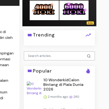
i di
Trending
ri oleh
ampingan
ormasi
anaan
Popular
10 WonderkidCalon
Dalam
Bintang di Piala Dunia
2026
Umum
2 months ago
280
di