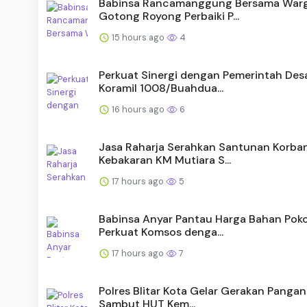
Babinsa Rancamanggung Bersama War
Gotong Royong Perbaiki P...
15 hours ago
4
Perkuat Sinergi dengan Pemerintah Desa
Koramil 1008/Buahdua...
16 hours ago
6
Jasa Raharja Serahkan Santunan Korba
Kebakaran KM Mutiara S...
17 hours ago
5
Babinsa Anyar Pantau Harga Bahan Poko
Perkuat Komsos denga...
17 hours ago
7
Polres Blitar Kota Gelar Gerakan Panga
Sambut HUT Kem...