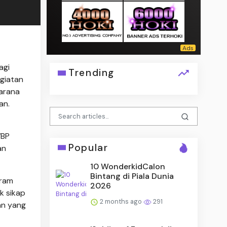
agi
Trending
giatan
sarana
an.
WBP
Popular
an
10 WonderkidCalon
Bintang di Piala Dunia
gram
2026
k sikap
2 months ago
291
an yang