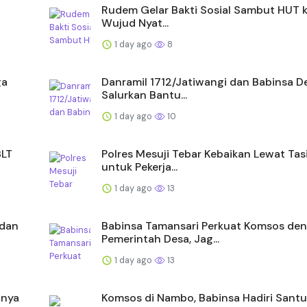
Rudem Gelar Bakti Sosial Sambut HUT ke
Wujud Nyat...
1 day ago
8
ga
Danramil 1712/Jatiwangi dan Babinsa De
Salurkan Bantu...
1 day ago
10
BLT
Polres Mesuji Tebar Kebaikan Lewat Tas
untuk Pekerja...
1 day ago
13
 dan
Babinsa Tamansari Perkuat Komsos de
Pemerintah Desa, Jag...
1 day ago
13
unya
Komsos di Nambo, Babinsa Hadiri Sant