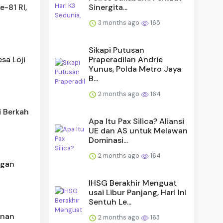
-81 RI,
Sinergita...
3 months ago
165
Sikapi Putusan
sa Loji
Praperadilan Andrie
Yunus, Polda Metro Jaya
B...
2 months ago
164
i Berkah
Apa Itu Pax Silica? Aliansi
UE dan AS untuk Melawan
Dominasi...
2 months ago
164
ngan
IHSG Berakhir Menguat
usai Libur Panjang, Hari Ini
Sentuh Le...
unan
2 months ago
163