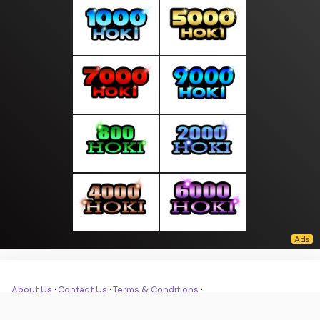
About Us
·
Contact Us
·
Terms & Conditions
·
© moodpagi.com 2026. All rights are reserved