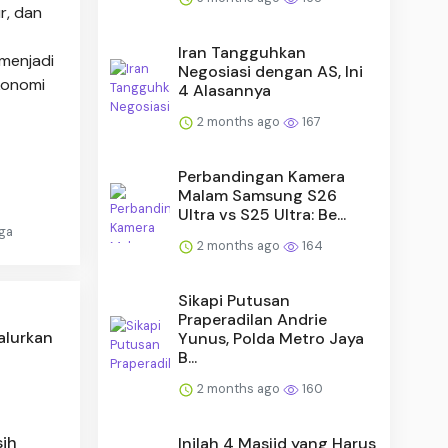
r, dan
Iran Tangguhkan
menjadi
Negosiasi dengan AS, Ini
konomi
4 Alasannya
2 months ago
167
Perbandingan Kamera
Malam Samsung S26
Ultra vs S25 Ultra: Be...
ga
2 months ago
164
Sikapi Putusan
Praperadilan Andrie
Salurkan
Yunus, Polda Metro Jaya
B...
2 months ago
160
sih
Inilah 4 Masjid yang Harus