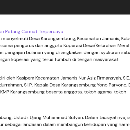
tan Petang Cermat Terpercaya
an menyelimuti Desa Karangsembung, Kecamatan Jamanis, Ka
ersama pengurus dan anggota Koperasi Desa/Kelurahan Merah
 pengajian bulanan yang dirangkaikan dengan syukuran seb
angan koperasi yang terus tumbuh di tengah masyarakat.
ri oleh Kasipem Kecamatan Jamanis Nur Aziz Firmansyah, S.E.,
durrahman, S.I.P., Kepala Desa Karangsembung Yono Paryono, 
KDKMP Karangsembung beserta anggota, tokoh agama, tokoh
.
mbung, Ustadz Ujang Muhammad Sufyan. Dalam tausiyahnya, i
ur sebagai landasan dalam membangun kehidupan yang harmo