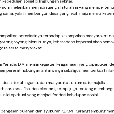
pedulian sosial di lingkungan sekitar.
moni, melainkan menjadi ruang silaturahmi yang mempertem
g sama, yakni membangun desa yang lebih maju melalui kebe
ampaikan apresiasinya terhadap kekompakan masyarakat da
gotong royong. Menurutnya, keberadaan koperasi akan semak
nggota serta masyarakat.
 Yarnolis D.A. menilai kegiatan keagamaan yang dipadukan d
 mempererat hubungan antarwarga sekaligus memperkuat nilai-
.
 desa, tokoh agama, dan masyarakat dalam satu majelis
icara soal fisik dan ekonomi, tetapi juga tentang membang
nilai spiritual yang menjadi fondasi kehidupan sosial.
ti pengajian bulanan dan syukuran KDKMP Karangsembung men