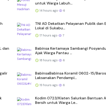
untuk Warga Labuh...
14 hours ago
6
ah
TNI AD Dekatkan Pelayanan Publik dan
Lokal di Sukabu...
17 hours ago
7
L dan
Babinsa Kertamaya Sambangi Posyandu
Ajak Warga Pantau ...
18 hours ago
6
alir
BabinsaBabinsa Koramil 0602-15/Baros
Laksanakan Pendampi...
19 hours ago
6
k
Kodim 0723/Klaten Salurkan Bantuan A
Bersih untuk Warga Le...