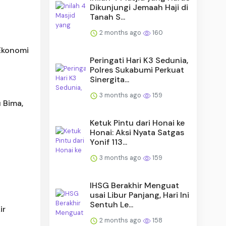
Dikunjungi Jemaah Haji di
Tanah S...
2 months ago
160
 Ekonomi
Peringati Hari K3 Sedunia,
Polres Sukabumi Perkuat
Sinergita...
3 months ago
159
 Bima,
Ketuk Pintu dari Honai ke
Honai: Aksi Nyata Satgas
Yonif 113...
3 months ago
159
IHSG Berakhir Menguat
usai Libur Panjang, Hari Ini
Sentuh Le...
ir
2 months ago
158