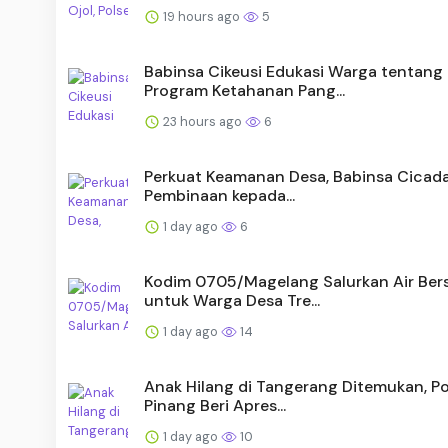
19 hours ago
5
Babinsa Cikeusi Edukasi Warga tentang
Program Ketahanan Pang...
23 hours ago
6
Perkuat Keamanan Desa, Babinsa Cicada
Pembinaan kepada...
1 day ago
6
Kodim 0705/Magelang Salurkan Air Ber
untuk Warga Desa Tre...
1 day ago
14
Anak Hilang di Tangerang Ditemukan, Po
Pinang Beri Apres...
1 day ago
10