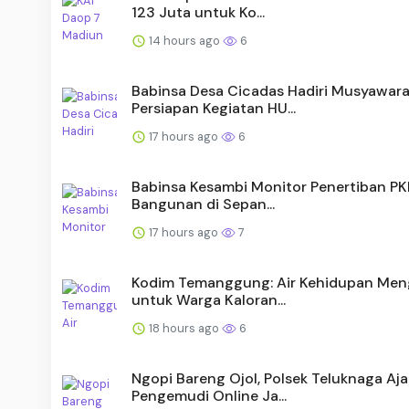
123 Juta untuk Ko...
14 hours ago
6
Babinsa Desa Cicadas Hadiri Musyawar
Persiapan Kegiatan HU...
17 hours ago
6
Babinsa Kesambi Monitor Penertiban PK
Bangunan di Sepan...
17 hours ago
7
Kodim Temanggung: Air Kehidupan Meng
untuk Warga Kaloran...
18 hours ago
6
Ngopi Bareng Ojol, Polsek Teluknaga Aja
Pengemudi Online Ja...