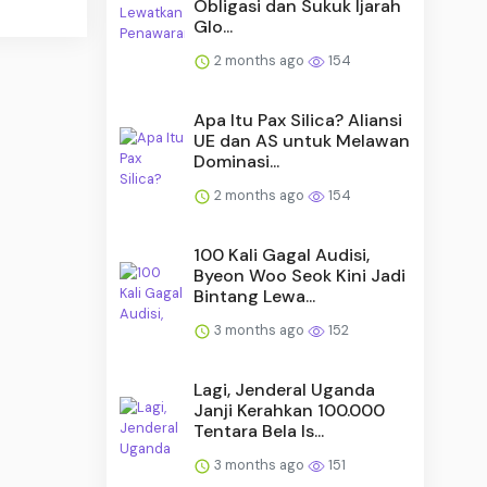
Obligasi dan Sukuk Ijarah
Glo...
2 months ago
154
Apa Itu Pax Silica? Aliansi
UE dan AS untuk Melawan
Dominasi...
2 months ago
154
100 Kali Gagal Audisi,
Byeon Woo Seok Kini Jadi
Bintang Lewa...
3 months ago
152
Lagi, Jenderal Uganda
Janji Kerahkan 100.000
Tentara Bela Is...
3 months ago
151