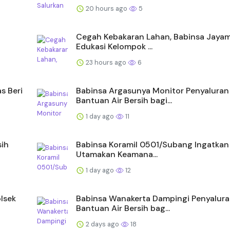
20 hours ago
5
Cegah Kebakaran Lahan, Babinsa Jayam
Edukasi Kelompok ...
23 hours ago
6
s Beri
Babinsa Argasunya Monitor Penyaluran
Bantuan Air Bersih bagi...
1 day ago
11
sih
Babinsa Koramil 0501/Subang Ingatkan 
Utamakan Keamana...
1 day ago
12
lsek
Babinsa Wanakerta Dampingi Penyalur
Bantuan Air Bersih bag...
2 days ago
18