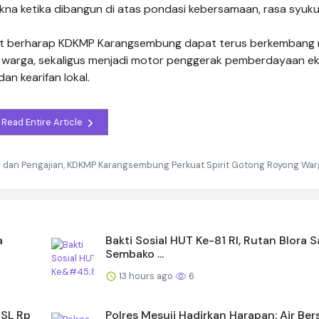
na ketika dibangun di atas pondasi kebersamaan, rasa syuku
kat berharap KDKMP Karangsembung dapat terus berkembang 
warga, sekaligus menjadi motor penggerak pemberdayaan e
an kearifan lokal.
Read Entire Article
dan Pengajian, KDKMP Karangsembung Perkuat Spirit Gotong Royong War
a
Bakti Sosial HUT Ke-81 RI, Rutan Blora 
Sembako ...
13 hours ago
6
JSL Rp
Polres Mesuji Hadirkan Harapan: Air Ber