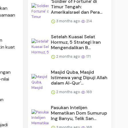
'Soldier of Fortune' di
Timur Tengah:
ukan
AmerikaIsrael dan Pera...
rsamaan
3 months ago
214
Setelah Kuasai Selat
n
Hormuz, 5 Strategi Iran
in kuat
Mengendalikan B...
2 months ago
171
Masjid Quba, Masjid
engan
Istimewa yang Dipuji Allah
nilai
dalam Al-Qur'...
2 months ago
169
un
Pasukan Intelijen
Mematikan Dom Sumurup
Ing Banyu, Telik San...
jadi
3 months ago
168