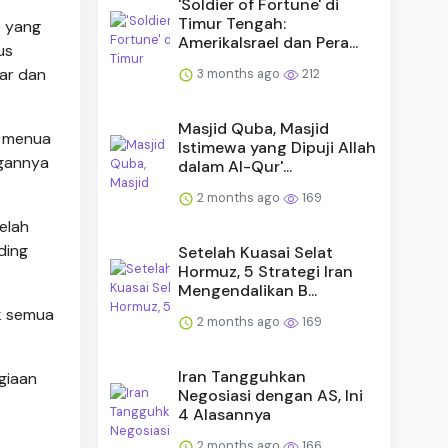
'Soldier of Fortune' di
Timur Tengah:
9 yang
AmerikaIsrael dan Pera...
us
ar dan
3 months ago
212
Masjid Quba, Masjid
n menua
Istimewa yang Dipuji Allah
ngannya
dalam Al-Qur'...
2 months ago
169
elah
ding
Setelah Kuasai Selat
Hormuz, 5 Strategi Iran
Mengendalikan B...
uk semua
2 months ago
169
Iran Tangguhkan
giaan
Negosiasi dengan AS, Ini
4 Alasannya
2 months ago
166