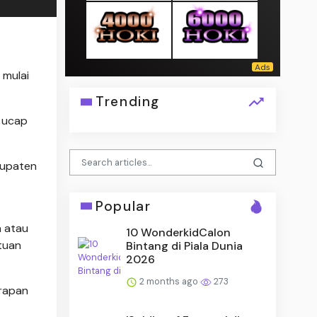
 mulai
Trending
" ucap
bupaten
Popular
a atau
10 WonderkidCalon
tuan
Bintang di Piala Dunia
2026
2 months ago
273
arapan