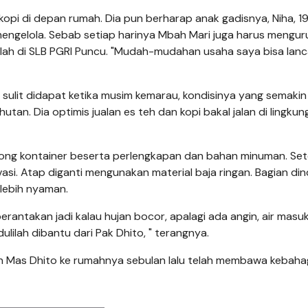
opi di depan rumah. Dia pun berharap anak gadisnya, Niha, 1
 mengelola. Sebab setiap harinya Mbah Mari juga harus mengur
lah di SLB PGRI Puncu. "Mudah-mudahan usaha saya bisa lanc
g sulit didapat ketika musim kemarau, kondisinya yang semaki
utan. Dia optimis jualan es teh dan kopi bakal jalan di lingku
ong kontainer beserta perlengkapan dan bahan minuman. Set
si. Atap diganti mengunakan material baja ringan. Bagian din
 lebih nyaman.
rantakan jadi kalau hujan bocor, apalagi ada angin, air mas
ulilah dibantu dari Pak Dhito, " terangnya.
 Mas Dhito ke rumahnya sebulan lalu telah membawa kebaha