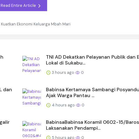
Read Entire Article
k Kuatkan Ekonomi Keluarga Mbah Mari
ah
TNI AD Dekatkan Pelayanan Publik dan
Lokal di Sukabu...
3 hours ago
0
L dan
Babinsa Kertamaya Sambangi Posyandu
Ajak Warga Pantau ...
4 hours ago
0
alir
BabinsaBabinsa Koramil 0602-15/Baros
Laksanakan Pendampi...
5 hours ago
0