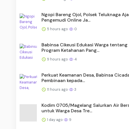
Ngopi Bareng Ojol, Polsek Teluknaga Aja
Pengemudi Online Ja...
5 hours ago
0
Babinsa Cikeusi Edukasi Warga tentang
Program Ketahanan Pang...
9 hours ago
4
Perkuat Keamanan Desa, Babinsa Cicada
Pembinaan kepada...
11 hours ago
3
Kodim 0705/Magelang Salurkan Air Ber
untuk Warga Desa Tre...
1 day ago
9