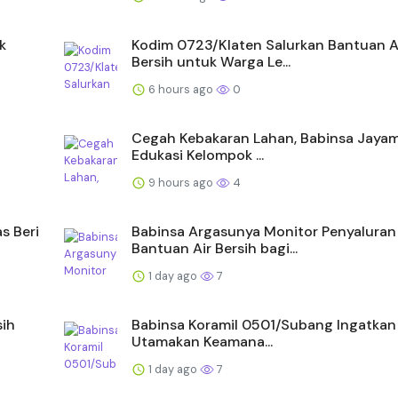
k
Kodim 0723/Klaten Salurkan Bantuan A
Bersih untuk Warga Le...
6 hours ago
0
Cegah Kebakaran Lahan, Babinsa Jayam
Edukasi Kelompok ...
9 hours ago
4
s Beri
Babinsa Argasunya Monitor Penyaluran
Bantuan Air Bersih bagi...
1 day ago
7
sih
Babinsa Koramil 0501/Subang Ingatkan 
Utamakan Keamana...
1 day ago
7