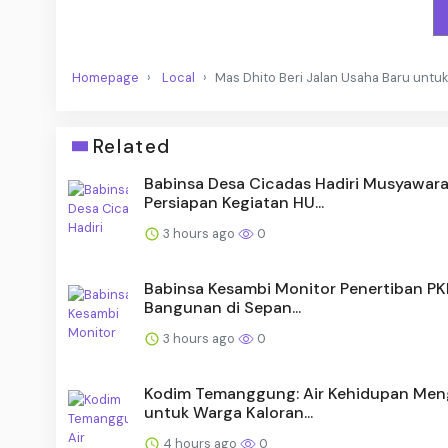
Homepage
Local
Mas Dhito Beri Jalan Usaha Baru untu
Related
Babinsa Desa Cicadas Hadiri Musyawar
Persiapan Kegiatan HU...
3 hours ago
0
Babinsa Kesambi Monitor Penertiban PK
Bangunan di Sepan...
3 hours ago
0
Kodim Temanggung: Air Kehidupan Meng
untuk Warga Kaloran...
4 hours ago
0