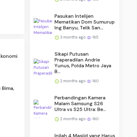
Pasukan Intelijen
Mematikan Dom Sumurup
Ing Banyu, Telik San...
3 months ago
165
Sikapi Putusan
 Ekonomi
Praperadilan Andrie
Yunus, Polda Metro Jaya
B...
2 months ago
160
 Bima,
Perbandingan Kamera
Malam Samsung S26
Ultra vs S25 Ultra: Be...
2 months ago
160
Inilah 4 Masjid yang Harus