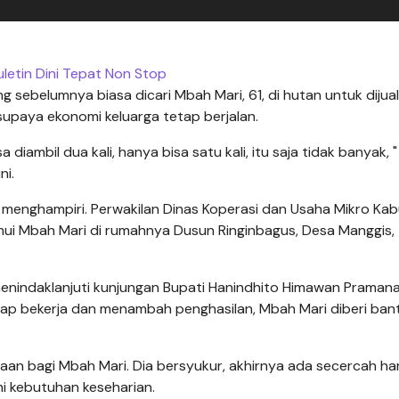
letin Dini Tepat Non Stop
sebelumnya biasa dicari Mbah Mari, 61, di hutan untuk dijual
supaya ekonomi keluarga tetap berjalan.
iambil dua kali, hanya bisa satu kali, itu saja tidak banyak, 
ni.
menghampiri. Perwakilan Dinas Koperasi dan Usaha Mikro Ka
mui Mbah Mari di rumahnya Dusun Ringinbagus, Desa Manggis,
menindaklanjuti kunjungan Bupati Hanindhito Himawan Praman
tap bekerja dan menambah penghasilan, Mbah Mari diberi ban
an bagi Mbah Mari. Dia bersyukur, akhirnya ada secercah h
 kebutuhan keseharian.