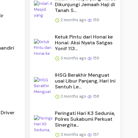
Dikunjungi Jemaah Haji di
Tanah S...
ir
2 months ago
159
Ketuk Pintu dari Honai ke
Honai: Aksi Nyata Satgas
andiri
Yonif 113...
3 months ago
159
IHSG Berakhir Menguat
usai Libur Panjang, Hari Ini
Sentuh Le...
2 months ago
158
Driver
Peringati Hari K3 Sedunia,
Polres Sukabumi Perkuat
Sinergita...
3 months ago
157