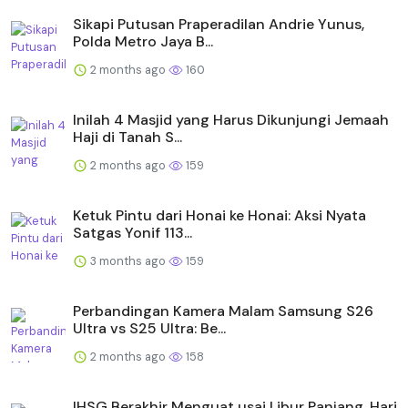
Sikapi Putusan Praperadilan Andrie Yunus,
Polda Metro Jaya B...
2 months ago
160
Inilah 4 Masjid yang Harus Dikunjungi Jemaah
Haji di Tanah S...
2 months ago
159
Ketuk Pintu dari Honai ke Honai: Aksi Nyata
Satgas Yonif 113...
3 months ago
159
Perbandingan Kamera Malam Samsung S26
Ultra vs S25 Ultra: Be...
2 months ago
158
IHSG Berakhir Menguat usai Libur Panjang, Hari