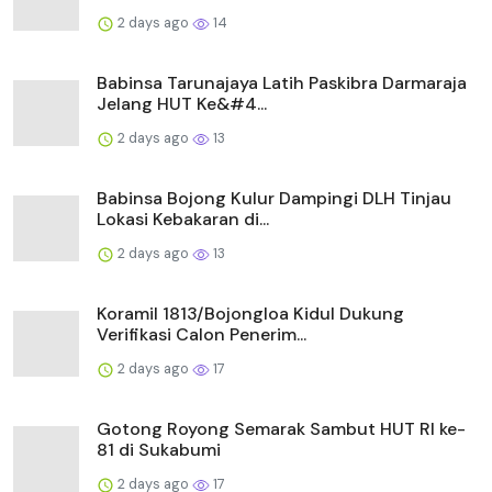
2 days ago
14
Babinsa Tarunajaya Latih Paskibra Darmaraja
Jelang HUT Ke&#4...
2 days ago
13
Babinsa Bojong Kulur Dampingi DLH Tinjau
Lokasi Kebakaran di...
2 days ago
13
Koramil 1813/Bojongloa Kidul Dukung
Verifikasi Calon Penerim...
2 days ago
17
Gotong Royong Semarak Sambut HUT RI ke-
81 di Sukabumi
2 days ago
17