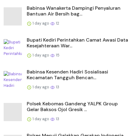
Babinsa Wanakerta Dampingi Penyaluran
Bantuan Air Bersih bag...
1 day ago
12
Bupati Kediri Perintahkan Camat Awasi Data
Kesejahteraan War...
1 day ago
15
Babinsa Kesenden Hadiri Sosialisasi
Kecamatan Tangguh Bencan...
1 day ago
13
Polsek Kebomas Gandeng YALPK Group
Gelar Baksos Ojol Gresik ...
1 day ago
13
Polres Mesuji Galakkan Gerakan Indonesia