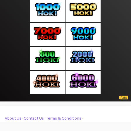
About Us
·
Contact Us
·
Terms & Conditions
·
© moodpagi.com 2026. All rights are reserved