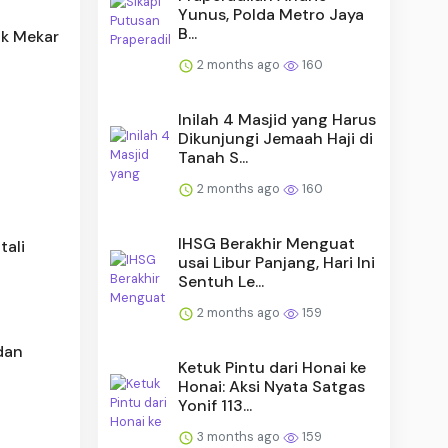
Yunus, Polda Metro Jaya
B...
ak Mekar
2 months ago
160
Inilah 4 Masjid yang Harus
Dikunjungi Jemaah Haji di
Tanah S...
2 months ago
160
IHSG Berakhir Menguat
tali
usai Libur Panjang, Hari Ini
Sentuh Le...
2 months ago
159
dan
Ketuk Pintu dari Honai ke
Honai: Aksi Nyata Satgas
Yonif 113...
3 months ago
159