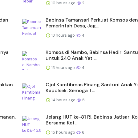
10 hours ago
2
 dan
Babinsa Tamansari Perkuat Komsos de
Pemerintah Desa, Jag...
13 hours ago
4
unya
Komsos di Nambo, Babinsa Hadiri Sant
untuk 240 Anak Yati...
13 hours ago
4
akkan
Ojol Kamtibmas Pinang Santuni Anak Ya
Kapolsek: Semoga T...
14 hours ago
5
amanan,
Jelang HUT ke-81 RI, Babinsa Jatisari 
Bersama Ket...
15 hours ago
6