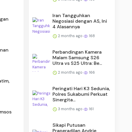
Iran Tangguhkan
ngan
Negosiasi dengan AS, Ini
4 Alasannya
2 months ago
168
unan
Perbandingan Kamera
Malam Samsung S26
Ultra vs S25 Ultra: Be...
2 months ago
166
tim,
Peringati Hari K3 Sedunia,
Polres Sukabumi Perkuat
Sinergita...
3 months ago
161
Komsos
Sikapi Putusan
Praperadilan Andrie