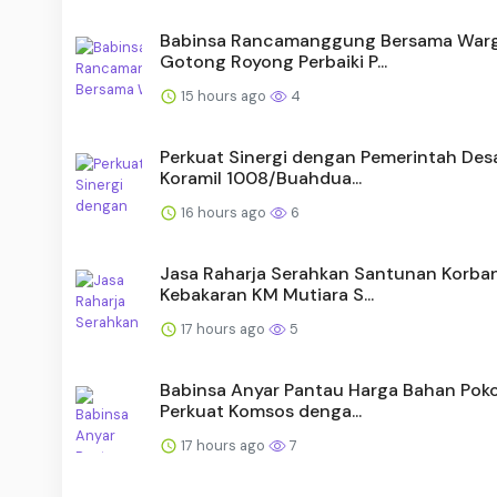
Babinsa Rancamanggung Bersama War
Gotong Royong Perbaiki P...
15 hours ago
4
Perkuat Sinergi dengan Pemerintah Desa
Koramil 1008/Buahdua...
16 hours ago
6
Jasa Raharja Serahkan Santunan Korba
Kebakaran KM Mutiara S...
17 hours ago
5
Babinsa Anyar Pantau Harga Bahan Poko
Perkuat Komsos denga...
17 hours ago
7