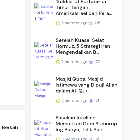
'Soldier of Fortune' di
Timur Tengah:
AmerikaIsrael dan Pera...
3 months ago
215
Setelah Kuasai Selat
Hormuz, 5 Strategi Iran
Mengendalikan B...
2 months ago
172
Masjid Quba, Masjid
Istimewa yang Dipuji Allah
dalam Al-Qur'...
2 months ago
171
Pasukan Intelijen
Mematikan Dom Sumurup
i Berkah
Ing Banyu, Telik San...
3 months ago
169