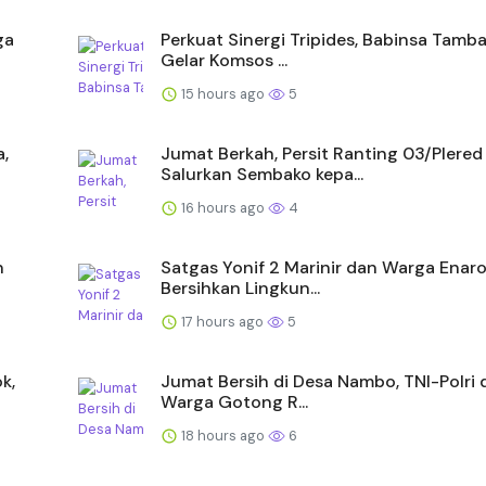
ga
Perkuat Sinergi Tripides, Babinsa Tamb
Gelar Komsos ...
15 hours ago
5
,
Jumat Berkah, Persit Ranting 03/Plered
Salurkan Sembako kepa...
16 hours ago
4
n
Satgas Yonif 2 Marinir dan Warga Enaro
Bersihkan Lingkun...
17 hours ago
5
k,
Jumat Bersih di Desa Nambo, TNI-Polri 
Warga Gotong R...
18 hours ago
6