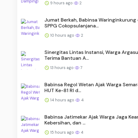
9 hours ago
2
Jumat Berkah, Babinsa Waringinkurung
SPPG Cokopsulanjana...
10 hours ago
2
Sinergitas Lintas Instansi, Warga Argas
Terima Bantuan A...
13 hours ago
7
Babinsa Regol Wetan Ajak Warga Semar
HUT Ke-81 RI d...
14 hours ago
4
Babinsa Jatimekar Ajak Warga Jaga Ke
Kebersihan, dan ...
15 hours ago
4