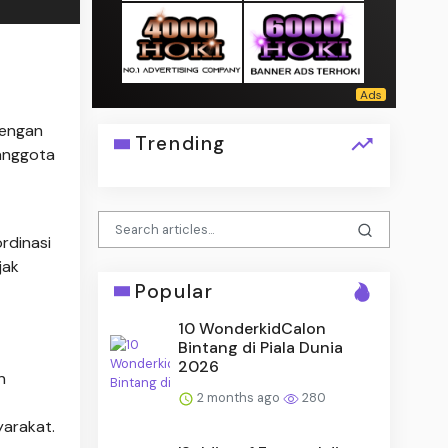
dengan
Trending
anggota
rdinasi
jak
Popular
10 WonderkidCalon
Bintang di Piala Dunia
2026
n
2 months ago
280
arakat.