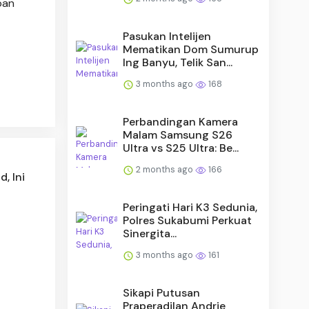
pan
Pasukan Intelijen
Mematikan Dom Sumurup
Ing Banyu, Telik San...
3 months ago
168
Perbandingan Kamera
Malam Samsung S26
Ultra vs S25 Ultra: Be...
2 months ago
166
, Ini
Peringati Hari K3 Sedunia,
Polres Sukabumi Perkuat
Sinergita...
3 months ago
161
Sikapi Putusan
Praperadilan Andrie