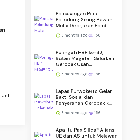
Pemasangan Pipa
Pelindung Seling Bawah
Mulai Dikerjakan,Pemb...
han
3 months ago
158
Peringati HBP ke-62,
Rutan Magetan Salurkan
6
Gerobak Usah...
3 months ago
156
Lapas Purwokerto Gelar
k Jet
Bakti Sosial dan
Penyerahan Gerobak k...
3 months ago
156
Apa Itu Pax Silica? Aliansi
UE dan AS untuk Melawan