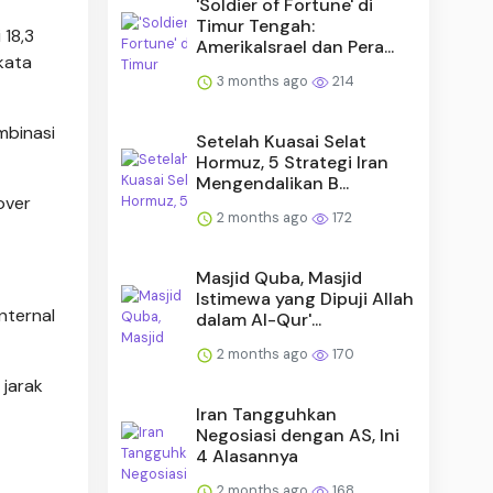
'Soldier of Fortune' di
Timur Tengah:
 18,3
AmerikaIsrael dan Pera...
kata
3 months ago
214
mbinasi
Setelah Kuasai Selat
Hormuz, 5 Strategi Iran
Mengendalikan B...
over
2 months ago
172
Masjid Quba, Masjid
Istimewa yang Dipuji Allah
nternal
dalam Al-Qur'...
2 months ago
170
 jarak
Iran Tangguhkan
Negosiasi dengan AS, Ini
4 Alasannya
2 months ago
168