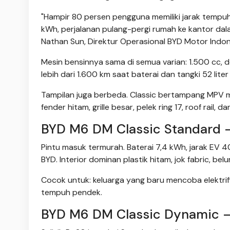
"Hampir 80 persen pengguna memiliki jarak tempuh 
kWh, perjalanan pulang-pergi rumah ke kantor dal
Nathan Sun, Direktur Operasional BYD Motor Indon
Mesin bensinnya sama di semua varian: 1.500 cc, 
lebih dari 1.600 km saat baterai dan tangki 52 lite
Tampilan juga berbeda. Classic bertampang MPV mu
fender hitam, grille besar, pelek ring 17, roof rail, da
BYD M6 DM Classic Standard 
Pintu masuk termurah. Baterai 7,4 kWh, jarak EV 4
BYD. Interior dominan plastik hitam, jok fabric, bel
Cocok untuk: keluarga yang baru mencoba elektrifi
tempuh pendek.
BYD M6 DM Classic Dynamic —