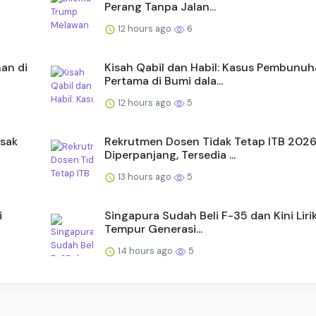
Perang Tanpa Jalan...
12 hours ago
6
an di
Kisah Qabil dan Habil: Kasus Pembunu
Pertama di Bumi dala...
12 hours ago
5
esak
Rekrutmen Dosen Tidak Tetap ITB 202
Diperpanjang, Tersedia ...
13 hours ago
5
i
Singapura Sudah Beli F-35 dan Kini Liri
Tempur Generasi...
14 hours ago
5