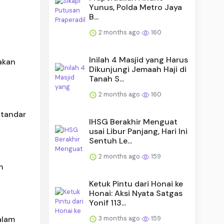
Yunus, Polda Metro Jaya
l
B...
2 months ago
160
Inilah 4 Masjid yang Harus
jakan
Dikunjungi Jemaah Haji di
Tanah S...
2 months ago
160
Standar
IHSG Berakhir Menguat
usai Libur Panjang, Hari Ini
Sentuh Le...
2 months ago
159
n
Ketuk Pintu dari Honai ke
Honai: Aksi Nyata Satgas
Yonif 113...
3 months ago
159
alam