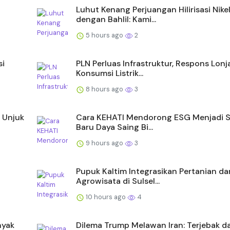
Luhut Kenang Perjuangan Hilirisasi Nike
dengan Bahlil: Kami...
5 hours ago
2
si
PLN Perluas Infrastruktur, Respons Lon
Konsumsi Listrik...
8 hours ago
3
 Unjuk
Cara KEHATI Mendorong ESG Menjadi 
Baru Daya Saing Bi...
9 hours ago
3
Pupuk Kaltim Integrasikan Pertanian da
Agrowisata di Sulsel...
10 hours ago
4
nyak
Dilema Trump Melawan Iran: Terjebak d