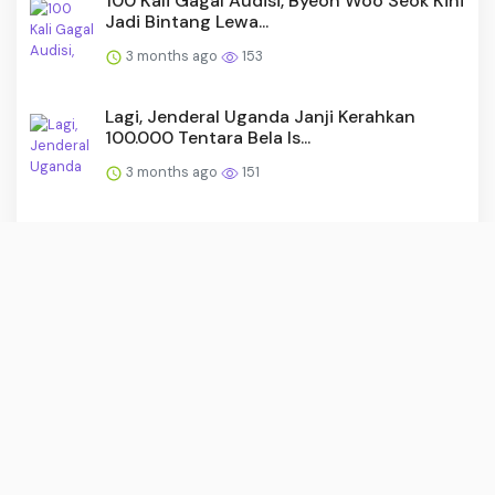
100 Kali Gagal Audisi, Byeon Woo Seok Kini
Jadi Bintang Lewa...
3 months ago
153
Lagi, Jenderal Uganda Janji Kerahkan
100.000 Tentara Bela Is...
3 months ago
151
30 Motor Roda Tiga Perkuat KDKMP
Rembang
3 months ago
147