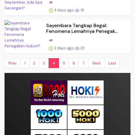
3 days ago
18
Sayembara Tangkap Begal:
Fenomena Lemahnya Penegak...
3 days ago
23
Prev.
1
2
3
4
5
6
7
Next
Last