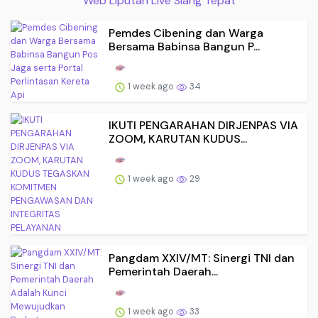
Web Liputan Live Siang Tepat
Pemdes Cibening dan Warga
Bersama Babinsa Bangun P...
1 week ago
34
IKUTI PENGARAHAN DIRJENPAS VIA
ZOOM, KARUTAN KUDUS...
1 week ago
29
Pangdam XXIV/MT: Sinergi TNI dan
Pemerintah Daerah...
1 week ago
33