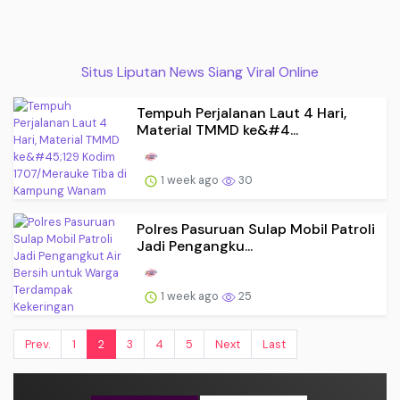
Situs Liputan News Siang Viral Online
Tempuh Perjalanan Laut 4 Hari,
Material TMMD ke&#4...
1 week ago
30
Polres Pasuruan Sulap Mobil Patroli
Jadi Pengangku...
1 week ago
25
Prev.
1
2
3
4
5
Next
Last