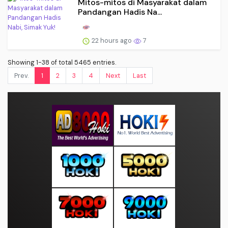
Mitos-mitos di Masyarakat dalam
Pandangan Hadis Na...
22 hours ago
7
Showing 1-38 of total 5465 entries.
Prev.
1
2
3
4
Next
Last