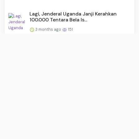
Lagi, Jenderal Uganda Janji Kerahkan
100.000 Tentara Bela Is...
3 months ago
151
30 Motor Roda Tiga Perkuat KDKMP
Rembang
3 months ago
147