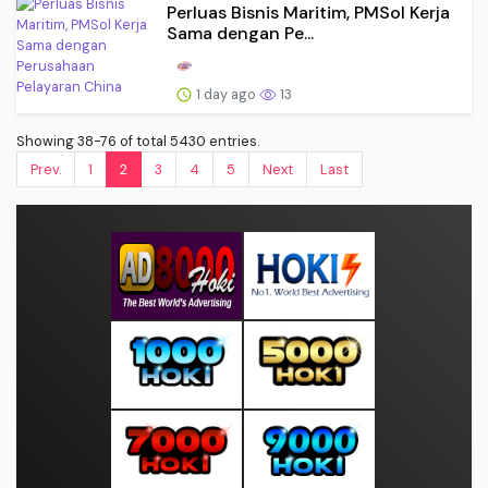
Perluas Bisnis Maritim, PMSol Kerja
Sama dengan Pe...
1 day ago
13
Showing 38-76 of total 5430 entries.
Prev.
1
2
3
4
5
Next
Last