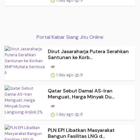
1 day ago
9
Portal Kabar Siang Jitu Online
Dirut Jasaraharja Putera Serahkan
Santunan ke Korb...
1 day ago
8
Qatar Sebut Damai AS-Iran
Menguat, Harga Minyak Du...
1 day ago
8
PLN EPI Libatkan Masyarakat
Bangun Fasilitas LNG d...