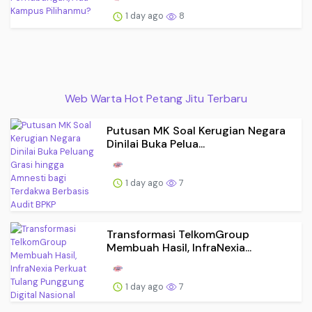
1 day ago
8
Web Warta Hot Petang Jitu Terbaru
Putusan MK Soal Kerugian Negara
Dinilai Buka Pelua...
1 day ago
7
Transformasi TelkomGroup
Membuah Hasil, InfraNexia...
1 day ago
7