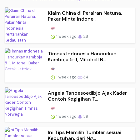
Klaim China di Perairan Natuna,
Pakar Minta Indone...
1 week ago
28
Timnas Indonesia Hancurkan
Kamboja 5-1, Mitchell B...
1 week ago
34
Angela Tanoesoedibjo Ajak Kader
Contoh Kegigihan T...
1 week ago
39
Ini Tips Memilih Tumbler sesuai
Kebutuhan, dari Ng...