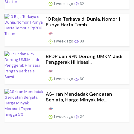
1 week ago
32
10 Raja Terkaya di Dunia, Nomor 1
Punya Harta Temb...
1 week ago
33
BPDP dan RPN Dorong UMKM Jadi
Penggerak Hilirisasi...
1 week ago
30
AS-Iran Mendadak Gencatan
Senjata, Harga Minyak Me...
1 week ago
24