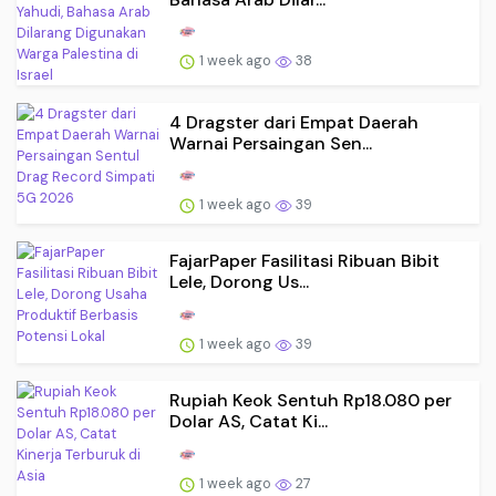
1 week ago
38
4 Dragster dari Empat Daerah
Warnai Persaingan Sen...
1 week ago
39
FajarPaper Fasilitasi Ribuan Bibit
Lele, Dorong Us...
1 week ago
39
Rupiah Keok Sentuh Rp18.080 per
Dolar AS, Catat Ki...
1 week ago
27