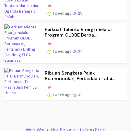
1 week ago
29
Perkuat Talenta Energi melalui
Program GLOBE Berba...
1 week ago
34
Ribuan Sengketa Pajak
Bermunculan, Perbedaan Tafsi...
1 week ago
31
Web Warta Hot Petang Jitu Non Stop