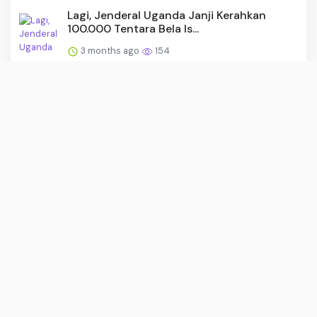
Lagi, Jenderal Uganda Janji Kerahkan
100.000 Tentara Bela Is...
3 months ago
154
30 Motor Roda Tiga Perkuat KDKMP
Rembang
3 months ago
150