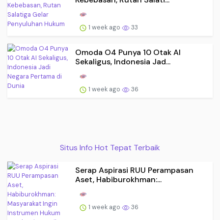
1 week ago
33
Omoda O4 Punya 10 Otak AI
Sekaligus, Indonesia Jad...
1 week ago
36
Situs Info Hot Tepat Terbaik
Serap Aspirasi RUU Perampasan
Aset, Habiburokhman:...
1 week ago
36