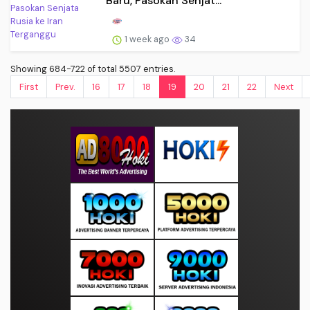
Baru, Pasokan Senjat...
1 week ago
34
Showing 684-722 of total 5507 entries.
First
Prev.
16
17
18
19
20
21
22
Next