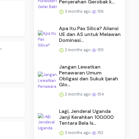
Penyerahan Gerobak k...
3 months ago
156
Apa Itu Pax Silica? Aliansi
UE dan AS untuk Melawan
Dominasi...
.
2 months ago
155
Jangan Lewatkan
Penawaran Umum
Obligasi dan Sukuk Ijarah
Glo...
2 months ago
154
Lagi, Jenderal Uganda
Janji Kerahkan 100.000
Tentara Bela Is...
3 months ago
152