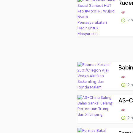
Rudem
12 
Babin
12 
AS-Ch
12 