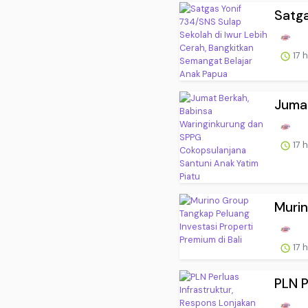
Satga
17 
Jumat
17 
Murin
17 
PLN P