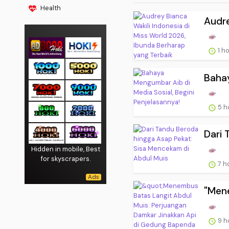
Health
Audre
1 h
Bahay
5 h
Dari 
Hidden in mobile, Best
for skyscrapers.
7 h
"Mene
9 h