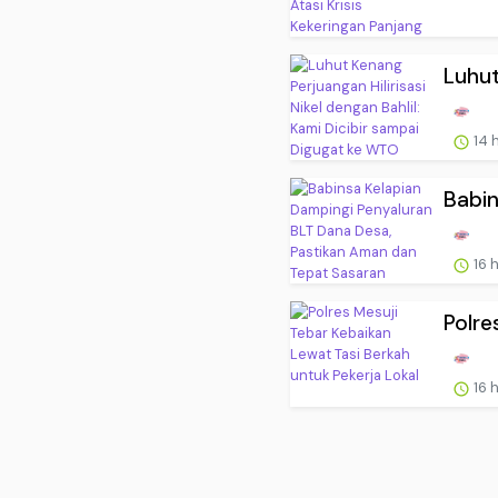
Luhut
14 
Babin
16 
Polre
16 