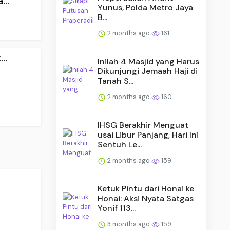
..
Yunus, Polda Metro Jaya
B...
2 months ago
161
..
Inilah 4 Masjid yang Harus
Dikunjungi Jemaah Haji di
Tanah S...
2 months ago
160
IHSG Berakhir Menguat
usai Libur Panjang, Hari Ini
Sentuh Le...
2 months ago
159
Ketuk Pintu dari Honai ke
Honai: Aksi Nyata Satgas
Yonif 113...
3 months ago
159