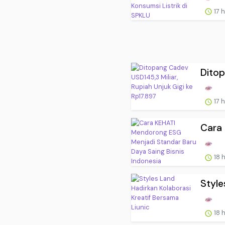
17 
Ditop
17 
Cara 
18 
Style
18 