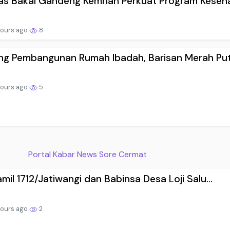
s Bakal Gandeng Kemhan Perkuat Program Keseha.
hours ago
8
g Pembangunan Rumah Ibadah, Barisan Merah Put.
hours ago
5
Portal Kabar News Sore Cermat
mil 1712/Jatiwangi dan Babinsa Desa Loji Salu...
hours ago
2