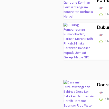
Forma
13 
Dukun
13 
Danra
13 