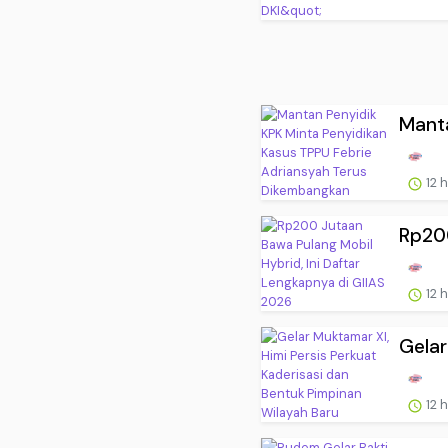
Manta
12 
Rp200
12 
Gelar
12 