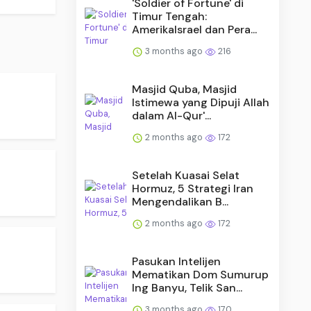
'Soldier of Fortune' di
Timur Tengah:
AmerikaIsrael dan Pera...
3 months ago
216
Masjid Quba, Masjid
Istimewa yang Dipuji Allah
dalam Al-Qur'...
2 months ago
172
Setelah Kuasai Selat
Hormuz, 5 Strategi Iran
Mengendalikan B...
2 months ago
172
Pasukan Intelijen
Mematikan Dom Sumurup
Ing Banyu, Telik San...
3 months ago
170